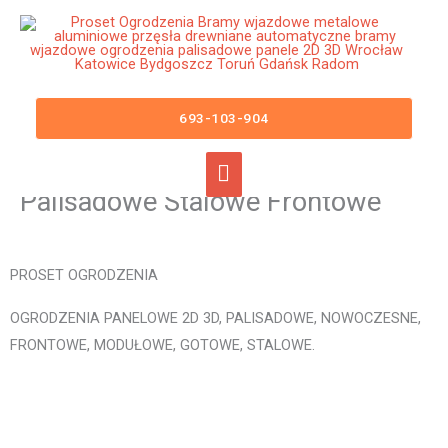
Przejdź
Główne
do
menu
treści
Ogrodzenia Jastrzębie-Zdrój
Bramy Wjazdowe Furtki Płoty
693-103-904
Metalowe Aluminiowe
Nowoczesne Panelowe
Palisadowe Stalowe Frontowe
PROSET OGRODZENIA
OGRODZENIA PANELOWE 2D 3D, PALISADOWE, NOWOCZESNE,
FRONTOWE, MODUŁOWE, GOTOWE, STALOWE.