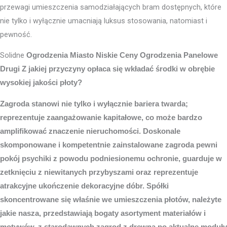
przewagi umieszczenia samodziałających bram dostępnych, które
nie tylko i wyłącznie umacniają luksus stosowania, natomiast i
pewność.
Solidne
Ogrodzenia Miasto
Niskie Ceny Ogrodzenia Panelowe
Drugi Z jakiej przyczyny opłaca się wkładać środki w obrębie
wysokiej jakości płoty?
Zagroda stanowi nie tylko i wyłącznie bariera twarda;
reprezentuje zaangażowanie kapitałowe, co może bardzo
amplifikować znaczenie nieruchomości. Doskonale
skomponowane i kompetentnie zainstalowane zagroda pewni
pokój psychiki z powodu podniesionemu ochronie, guarduje w
zetknięciu z niewitanych przybyszami oraz reprezentuje
atrakcyjne ukończenie dekoracyjne dóbr. Spółki
skoncentrowane się właśnie we umieszczenia płotów, należyte
jakie nasza, przedstawiają bogaty asortyment materiałów i
motywów, z starodawnych zagrod z drewna po aktualne moduły