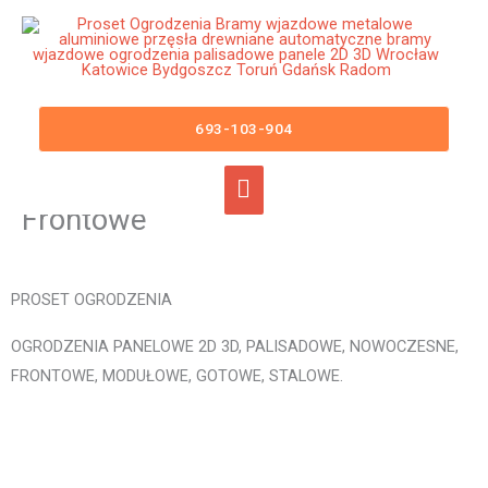
Przejdź
Główne
do
menu
treści
Ogrodzenia Międzylesie Bramy
Wjazdowe Furtki Płoty Metalowe
693-103-904
Aluminiowe Nowoczesne
Panelowe Palisadowe Stalowe
Frontowe
PROSET OGRODZENIA
OGRODZENIA PANELOWE 2D 3D, PALISADOWE, NOWOCZESNE,
FRONTOWE, MODUŁOWE, GOTOWE, STALOWE.