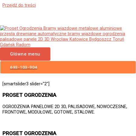
Przejdź do treści
Ogrodzenia Myszyniec Bramy
Wjazdowe Furtki Płoty
Metalowe Aluminiowe
Główne menu
Nowoczesne Panelowe
Palisadowe Stalowe Frontowe
693-103-904
[smartslider3 slider="2"]
PROSET OGRODZENIA
OGRODZENIA PANELOWE 2D 3D, PALISADOWE, NOWOCZESNE,
FRONTOWE, MODUŁOWE, GOTOWE, STALOWE.
PROSET OGRODZENIA