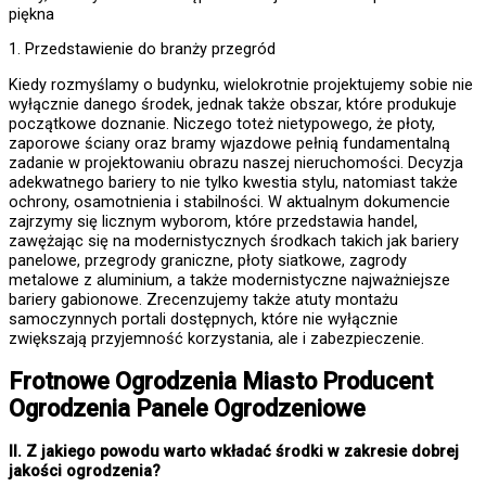
piękna
1. Przedstawienie do branży przegród
Kiedy rozmyślamy o budynku, wielokrotnie projektujemy sobie nie
wyłącznie danego środek, jednak także obszar, które produkuje
początkowe doznanie. Niczego toteż nietypowego, że płoty,
zaporowe ściany oraz bramy wjazdowe pełnią fundamentalną
zadanie w projektowaniu obrazu naszej nieruchomości. Decyzja
adekwatnego bariery to nie tylko kwestia stylu, natomiast także
ochrony, osamotnienia i stabilności. W aktualnym dokumencie
zajrzymy się licznym wyborom, które przedstawia handel,
zawężając się na modernistycznych środkach takich jak bariery
panelowe, przegrody graniczne, płoty siatkowe, zagrody
metalowe z aluminium, a także modernistyczne najważniejsze
bariery gabionowe. Zrecenzujemy także atuty montażu
samoczynnych portali dostępnych, które nie wyłącznie
zwiększają przyjemność korzystania, ale i zabezpieczenie.
Frotnowe
Ogrodzenia Miasto
Producent
Ogrodzenia Panele Ogrodzeniowe
II. Z jakiego powodu warto wkładać środki w zakresie dobrej
jakości ogrodzenia?