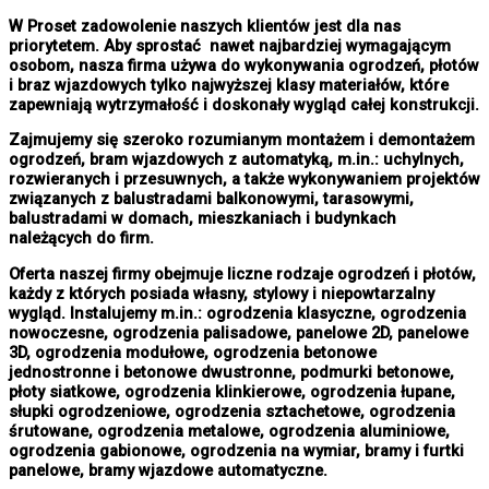
W Proset zadowolenie naszych klientów jest dla nas
priorytetem. Aby sprostać nawet najbardziej wymagającym
osobom, nasza firma używa do wykonywania ogrodzeń, płotów
i braz wjazdowych tylko najwyższej klasy materiałów, które
zapewniają wytrzymałość i doskonały wygląd całej konstrukcji.
Zajmujemy się szeroko rozumianym montażem i demontażem
ogrodzeń, bram wjazdowych z automatyką, m.in.: uchylnych,
rozwieranych i przesuwnych, a także wykonywaniem projektów
związanych z balustradami balkonowymi, tarasowymi,
balustradami w domach, mieszkaniach i budynkach
należących do firm.
Oferta naszej firmy obejmuje liczne rodzaje ogrodzeń i płotów,
każdy z których posiada własny, stylowy i niepowtarzalny
wygląd. Instalujemy m.in.: ogrodzenia klasyczne, ogrodzenia
nowoczesne, ogrodzenia palisadowe, panelowe 2D, panelowe
3D, ogrodzenia modułowe, ogrodzenia betonowe
jednostronne i betonowe dwustronne, podmurki betonowe,
płoty siatkowe, ogrodzenia klinkierowe, ogrodzenia łupane,
słupki ogrodzeniowe, ogrodzenia sztachetowe, ogrodzenia
śrutowane, ogrodzenia metalowe, ogrodzenia aluminiowe,
ogrodzenia gabionowe, ogrodzenia na wymiar, bramy i furtki
panelowe, bramy wjazdowe automatyczne.