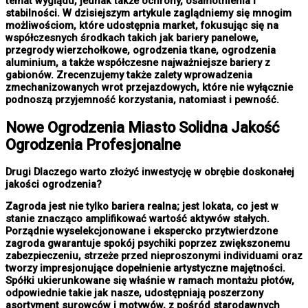
temat wyglądu, jednak także ochrony, osamotnienia i
stabilności. W dzisiejszym artykule zaglądniemy się mnogim
możliwościom, które udostępnia market, fokusując się na
współczesnych środkach takich jak bariery panelowe,
przegrody wierzchołkowe, ogrodzenia tkane, ogrodzenia
aluminium, a także współczesne najważniejsze bariery z
gabionów. Zrecenzujemy także zalety wprowadzenia
zmechanizowanych wrot przejazdowych, które nie wyłącznie
podnoszą przyjemność korzystania, natomiast i pewność.
Nowe
Ogrodzenia Miasto
Solidna Jakość
Ogrodzenia Profesjonalne
Drugi Dlaczego warto złożyć inwestycję w obrębie doskonałej
jakości ogrodzenia?
Zagroda jest nie tylko bariera realna; jest lokata, co jest w
stanie znacząco amplifikować wartość aktywów stałych.
Porządnie wyselekcjonowane i ekspercko przytwierdzone
zagroda gwarantuje spokój psychiki poprzez zwiększonemu
zabezpieczeniu, strzeże przed nieproszonymi individuami oraz
tworzy impresjonujące dopełnienie artystyczne majętności.
Spółki ukierunkowane się właśnie w ramach montażu płotów,
odpowiednie takie jak nasze, udostępniają poszerzony
asortyment surowców i motywów, z pośród starodawnych