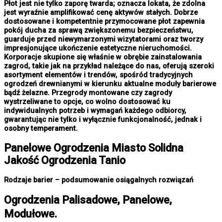
Płot jest nie tylko zaporę twarda; oznacza lokata, że zdolna
jest wyraźnie amplifikować cenę aktywów stałych. Dobrze
dostosowane i kompetentnie przymocowane płot zapewnia
pokój ducha za sprawą zwiększonemu bezpieczeństwu,
guarduje przed niewymarzonymi wizytatorami oraz tworzy
impresjonujące ukończenie estetyczne nieruchomości.
Korporacje skupione się właśnie w obrębie zainstalowania
zagrod, takie jak na przykład należące do nas, oferują szeroki
asortyment elementów i trendów, spośród tradycyjnych
ogrodzeń drewnianymi w kierunku aktualne moduły barierowe
bądź żelazne. Przegrody montowane czy zagrody
wystrzeliwane to opcje, co wolno dostosować ku
indywidualnych potrzeb i wymagań każdego odbiorcy,
gwarantując nie tylko i wyłącznie funkcjonalność, jednak i
osobny temperament.
Panelowe
Ogrodzenia Miasto
Solidna
Jakość Ogrodzenia Tanio
Rodzaje barier – podsumowanie osiągalnych rozwiązań
Ogrodzenia Palisadowe, Panelowe,
Modułowe.