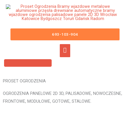
Przejdź
Główne
do
menu
treści
Ogrodzenia Panelowe Kruszwica
Płoty Panelowe 3D 2D Panele
693-103-904
Ogrodzeniowe
PROSET OGRODZENIA
OGRODZENIA PANELOWE 2D 3D, PALISADOWE, NOWOCZESNE,
FRONTOWE, MODUŁOWE, GOTOWE, STALOWE.