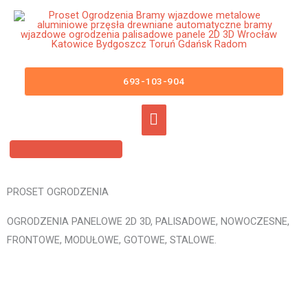
Przejdź
Główne
do
menu
treści
Ogrodzenia Panelowe Lwówek
Śląski Płoty Panelowe 3D 2D
693-103-904
Panele Ogrodzeniowe
PROSET OGRODZENIA
OGRODZENIA PANELOWE 2D 3D, PALISADOWE, NOWOCZESNE,
FRONTOWE, MODUŁOWE, GOTOWE, STALOWE.