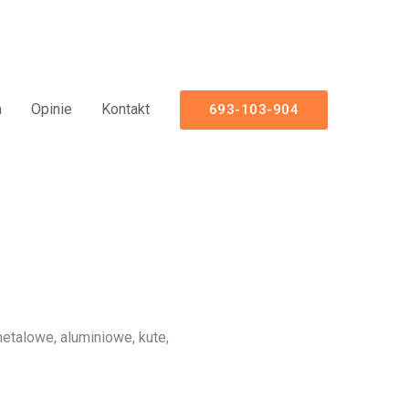
luminiowe Nowoczesne Panelowe
a
Opinie
Kontakt
693-103-904
talowe, aluminiowe, kute,