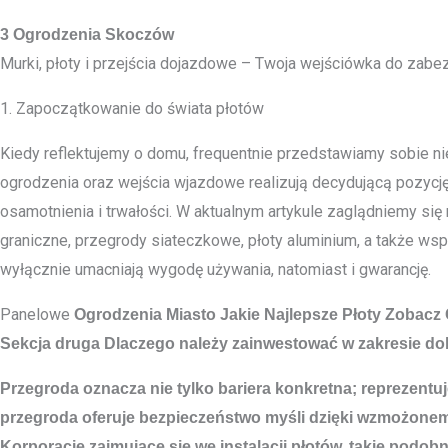
3 Ogrodzenia Skoczów
Murki, płoty i przejścia dojazdowe – Twoja wejściówka do zabez
1. Zapoczątkowanie do świata płotów
Kiedy reflektujemy o domu, frequentnie przedstawiamy sobie nie 
ogrodzenia oraz wejścia wjazdowe realizują decydującą pozycję w
osamotnienia i trwałości. W aktualnym artykule zaglądniemy się
graniczne, przegrody siateczkowe, płoty aluminium, a także w
wyłącznie umacniają wygodę używania, natomiast i gwarancję.
Panelowe
Ogrodzenia Miasto
Jakie Najlepsze Płoty Zobacz
Sekcja druga Dlaczego należy zainwestować w zakresie dob
Przegroda oznacza nie tylko bariera konkretna; reprezentuj
przegroda oferuje bezpieczeństwo myśli dzięki wzmożonem
Korporacje zajmujące się we instalacji płotów, takie pod