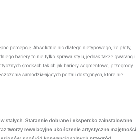
pne percepcję. Absolutnie nic dlatego nietypowego, że płoty,
ego bariery to nie tylko sprawa stylu, jednak także gwarancji,
istycznych środkach takich jak bariery segmentowe, przegrody
szczenia samodziałających portali dostępnych, które nie
wów stałych. Starannie dobrane i ekspercko zainstalowane
az tworzy rewelacyjne ukończenie artystyczne majętności.
 i designów, spośród konwencjonalnych przegród