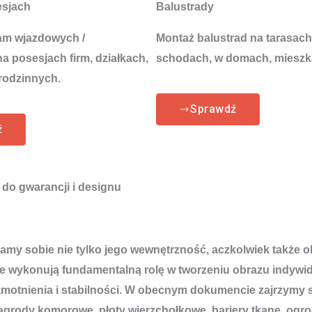
esjach
Balustrady
am wjazdowych /
Montaż balustrad na tarasach
 posesjach firm, działkach,
schodach, w domach, mieszk
rodzinnych.
Sprawdź
ź
 do gwarancji i designu
iamy sobie nie tylko jego wewnętrzność, aczkolwiek także 
e wykonują fundamentalną rolę w tworzeniu obrazu indywid
amotnienia i stabilności. W obecnym dokumencie zajrzymy 
zagrody komorowe, płoty wierzchołkowe, bariery tkane, ogr