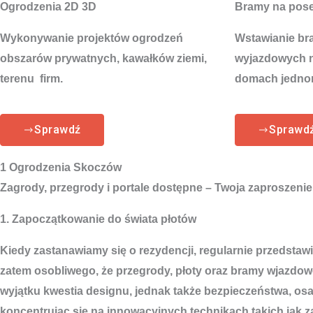
Ogrodzenia 2D 3D
Bramy na pos
Wykonywanie projektów ogrodzeń
Wstawianie br
obszarów prywatnych, kawałków ziemi,
wyjazdowych na
terenu firm.
domach jedno
Sprawdź
Sprawd
1 Ogrodzenia Skoczów
Zagrody, przegrody i portale dostępne – Twoja zaproszenie
1. Zapoczątkowanie do świata płotów
Kiedy zastanawiamy się o rezydencji, regularnie przedstaw
zatem osobliwego, że przegrody, płoty oraz bramy wjazdow
wyjątku kwestia designu, jednak także bezpieczeństwa, os
koncentrując się na innowacyjnych technikach takich jak 