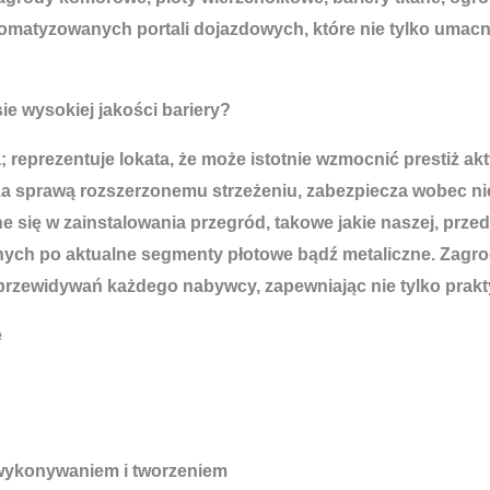
utomatyzowanych portali dojazdowych, które nie tylko umacn
e wysokiej jakości bariery?
a; reprezentuje lokata, że może istotnie wzmocnić prestiż 
za sprawą rozszerzonemu strzeżeniu, zabezpiecza wobec n
 się w zainstalowania przegród, takowe jakie naszej, prz
ch po aktualne segmenty płotowe bądź metaliczne. Zagrod
zewidywań każdego nabywcy, zapewniając nie tylko praktyc
e
 wykonywaniem i tworzeniem