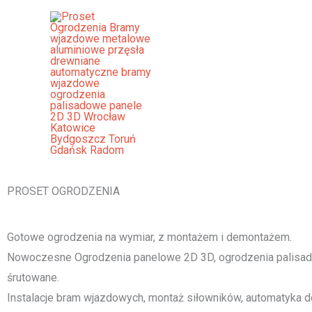
Przejdź
do
treści
Ogrodzenia Skoczów Bramy Wja
Palisadowe Stalowe Frontowe
[smartslider3 slider="2"]
PROSET OGRODZENIA
Gotowe ogrodzenia na wymiar, z montażem i demontażem.
Nowoczesne Ogrodzenia panelowe 2D 3D, ogrodzenia palisado
śrutowane.
Instalacje bram wjazdowych, montaż siłowników, automatyka d