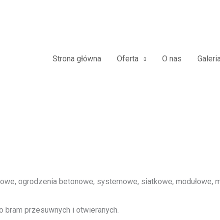
zdowe Furtki Płoty Metalowe A
Strona główna
Oferta
O nas
Galeri
we, ogrodzenia betonowe, systemowe, siatkowe, modułowe, me
o bram przesuwnych i otwieranych.