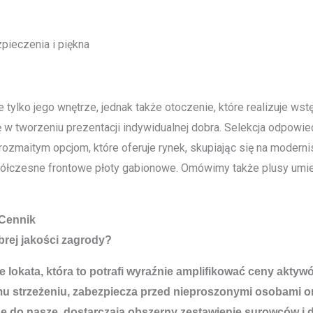
pieczenia i piękna
tylko jego wnętrze, jednak także otoczenie, które realizuje wstę
 tworzeniu prezentacji indywidualnej dobra. Selekcja odpowiedni
 rozmaitym opcjom, które oferuje rynek, skupiając się na modern
spółczesne frontowe płoty gabionowe. Omówimy także plusy umie
 Cennik
rej jakości zagrody?
e lokata, która to potrafi wyraźnie amplifikować ceny akty
u strzeżeniu, zabezpiecza przed nieproszonymi osobami or
obne do nasze, dostarczają obszerny zestawienie surowców