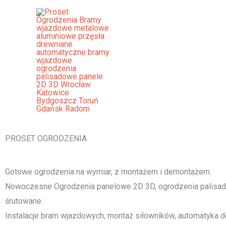
Przejdź
do
treści
Ogrodzenia Warta Bramy Wjazd
Palisadowe Stalowe Frontowe
[smartslider3 slider="2"]
PROSET OGRODZENIA
Gotowe ogrodzenia na wymiar, z montażem i demontażem.
Nowoczesne Ogrodzenia panelowe 2D 3D, ogrodzenia palisado
śrutowane.
Instalacje bram wjazdowych, montaż siłowników, automatyka d