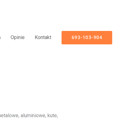
iniowe Nowoczesne Panelowe
a
Opinie
Kontakt
693-103-904
talowe, aluminiowe, kute,