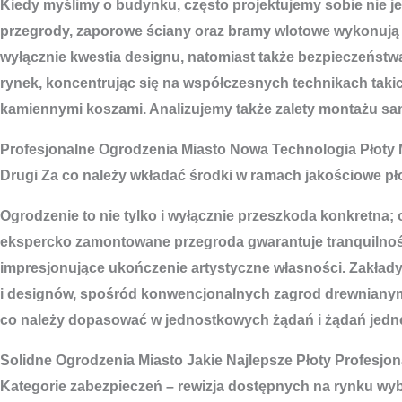
Kiedy myślimy o budynku, często projektujemy sobie nie j
przegrody, zaporowe ściany oraz bramy wlotowe wykonują f
wyłącznie kwestia designu, natomiast także bezpieczeństwa
rynek, koncentrując się na współczesnych technikach taki
kamiennymi koszami. Analizujemy także zalety montażu sam
Profesjonalne
Ogrodzenia Miasto
Nowa Technologia Płoty 
Drugi Za co należy wkładać środki w ramach jakościowe pł
Ogrodzenie to nie tylko i wyłącznie przeszkoda konkretna
ekspercko zamontowane przegroda gwarantuje tranquilność
impresjonujące ukończenie artystyczne własności. Zakłady
i designów, spośród konwencjonalnych zagrod drewnianym
co należy dopasować w jednostkowych żądań i żądań jedneg
Solidne
Ogrodzenia Miasto
Jakie Najlepsze Płoty Profesjon
Kategorie zabezpieczeń – rewizja dostępnych na rynku w