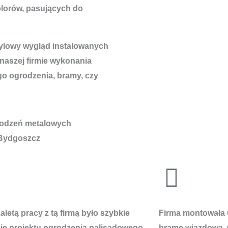
lorów, pasujących do
tylowy wygląd instalowanych
 naszej firmie wykonania
go ogrodzenia, bramy, czy
letą pracy z tą firmą było szybkie
Firma montowała 
e projektu ogrodzenia palisadowego
bramę wjazdową. 