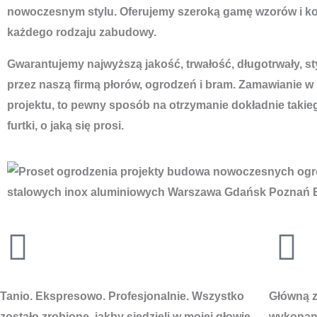
nowoczesnym stylu. Oferujemy szeroką gamę wzorów i ko
każdego rodzaju zabudowy.
Gwarantujemy najwyższą jakość, trwałość, długotrwały, s
przez naszą firmą płorów, ogrodzeń i bram. Zamawianie w
projektu, to pewny sposób na otrzymanie dokładnie takie
furtki, o jaką się prosi.
Tanio. Ekspresowo. Profesjonalnie. Wszystko
Główną za
zostało zrobione, jakby siedzieli w mojej głowie.
wykonani