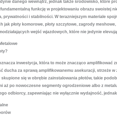
edynie danego wewnątrz, jednak także środowisko, które p
undamentalną funkcję w projektowaniu obrazu swoistej nier
, prywatności i stabilności. W terazniejszym materiale spo
ch jak płoty komorowe, płoty szczytowe, zagrody meshowe, 
odziałających wejść wjazdowych, które nie jedynie elevuj
Metalowe
oty?
; oznacza inwestycja, która to może znacząco amplifikowa
 ducha za sprawą amplifikowanemu asekuracji, strzeże w z
 skupione się w obrębie zainstalowania płotów, takie podo
i aż po nowoczesne segmenty ogrodzeniowe albo z metalu
o odbiorcy, zapewniając nie wyłącznie wydajność, jednak i
alne
yborów