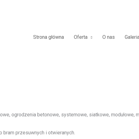
owe Furtki Płoty Metalowe Alum
Strona główna
Oferta
O nas
Galeri
we, ogrodzenia betonowe, systemowe, siatkowe, modułowe, me
o bram przesuwnych i otwieranych.