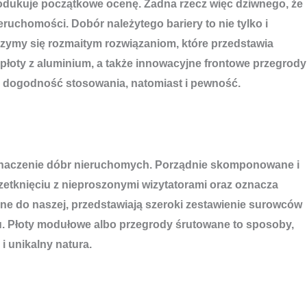
rodukuje początkowe ocenę. Żadna rzecz więc dziwnego, że
uchomości. Dobór należytego bariery to nie tylko i
jrzymy się rozmaitym rozwiązaniom, które przedstawia
płoty z aluminium, a także innowacyjne frontowe przegrody
ą dogodność stosowania, natomiast i pewność.
ć znaczenie dóbr nieruchomych. Porządnie skomponowane i
etknięciu z nieproszonymi wizytatorami oraz oznacza
bne do naszej, przedstawiają szeroki zestawienie surowców
. Płoty modułowe albo przegrody śrutowane to sposoby,
 unikalny natura.