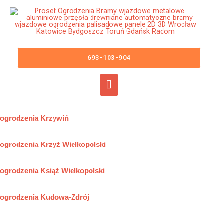
Przejdź
Główne
do
menu
treści
Mapa 12 Ogrodzenia Metalowe
Frontowe Aluminiowe Stalowe
693-103-904
Nowoczesne
ogrodzenia Krzeszowice
ogrodzenia Krzywiń
ogrodzenia Krzyż Wielkopolski
ogrodzenia Książ Wielkopolski
ogrodzenia Kudowa-Zdrój