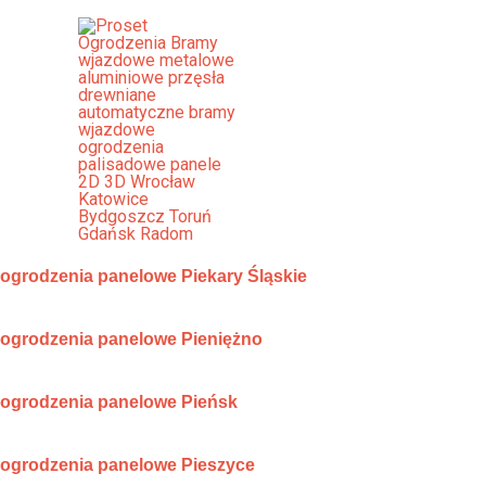
Przejdź
do
treści
Mapa Ogrodzenia Panelowe 19 
ogrodzenia panelowe Piastów
ogrodzenia panelowe Piechowice
ogrodzenia panelowe Piekary Śląskie
ogrodzenia panelowe Pieniężno
ogrodzenia panelowe Pieńsk
ogrodzenia panelowe Pieszyce