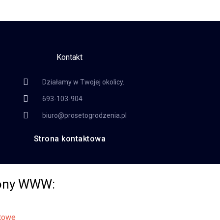
Kontakt
Działamy w Twojej okolicy.
693-103-904
biuro@prosetogrodzenia.pl
Strona kontaktowa
rony WWW: