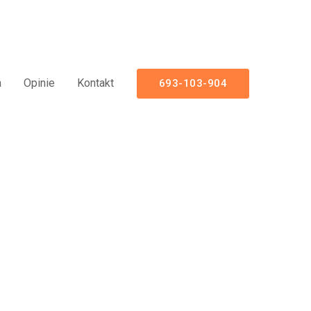
a
Opinie
Kontakt
693-103-904