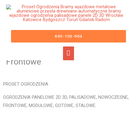
Przejdź
Główne
do
menu
treści
Ogrodzenia Gogolin Bramy
Wjazdowe Furtki Płoty Metalowe
693-103-904
Aluminiowe Nowoczesne
Panelowe Palisadowe Stalowe
Frontowe
PROSET OGRODZENIA
OGRODZENIA PANELOWE 2D 3D, PALISADOWE, NOWOCZESNE,
FRONTOWE, MODUŁOWE, GOTOWE, STALOWE.