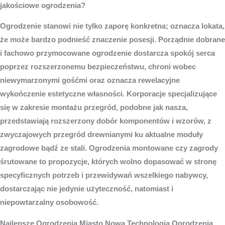
jakościowe ogrodzenia?
Ogrodzenie stanowi nie tylko zaporę konkretna; oznacza lokata,
że może bardzo podnieść znaczenie posesji. Porządnie dobrane
i fachowo przymocowane ogrodzenie dostarcza spokój serca
poprzez rozszerzonemu bezpieczeństwu, chroni wobec
niewymarzonymi gośćmi oraz oznacza rewelacyjne
wykończenie estetyczne własności. Korporacje specjalizujące
się w zakresie montażu przegród, podobne jak nasza,
przedstawiają rozszerzony dobór komponentów i wzorów, z
zwyczajowych przegród drewnianymi ku aktualne moduły
zagrodowe bądź ze stali. Ogrodzenia montowane czy zagrody
śrutowane to propozycje, których wolno dopasować w stronę
specyficznych potrzeb i przewidywań wszelkiego nabywcy,
dostarczając nie jedynie użyteczność, natomiast i
niepowtarzalny osobowość.
Najlepsze
Ogrodzenia Miasto
Nowa Technologia Ogrodzenia