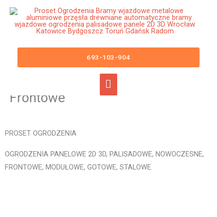
Przejdź
Główne
do
menu
treści
Ogrodzenia Łęczyca Bramy
Wjazdowe Furtki Płoty Metalowe
693-103-904
Aluminiowe Nowoczesne
Panelowe Palisadowe Stalowe
Frontowe
PROSET OGRODZENIA
OGRODZENIA PANELOWE 2D 3D, PALISADOWE, NOWOCZESNE,
FRONTOWE, MODUŁOWE, GOTOWE, STALOWE.