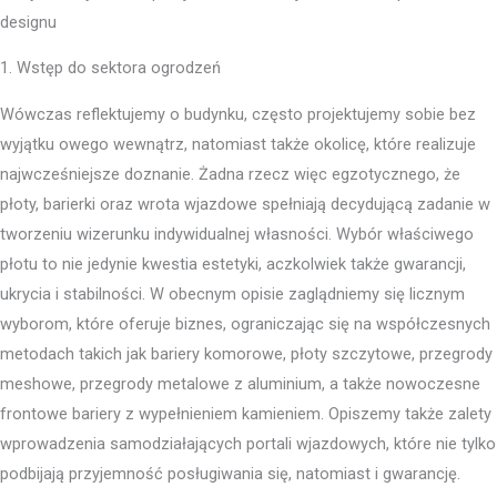
designu
1. Wstęp do sektora ogrodzeń
Wówczas reflektujemy o budynku, często projektujemy sobie bez
wyjątku owego wewnątrz, natomiast także okolicę, które realizuje
najwcześniejsze doznanie. Żadna rzecz więc egzotycznego, że
płoty, barierki oraz wrota wjazdowe spełniają decydującą zadanie w
tworzeniu wizerunku indywidualnej własności. Wybór właściwego
płotu to nie jedynie kwestia estetyki, aczkolwiek także gwarancji,
ukrycia i stabilności. W obecnym opisie zaglądniemy się licznym
wyborom, które oferuje biznes, ograniczając się na współczesnych
metodach takich jak bariery komorowe, płoty szczytowe, przegrody
meshowe, przegrody metalowe z aluminium, a także nowoczesne
frontowe bariery z wypełnieniem kamieniem. Opiszemy także zalety
wprowadzenia samodziałających portali wjazdowych, które nie tylko
podbijają przyjemność posługiwania się, natomiast i gwarancję.