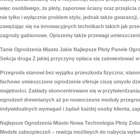
więc osobliwego, że płoty, zaporowe ściany oraz przejścia
nie tylko i wyłącznie problem stylu, jednak także gwarancj
zawężając się na innowacyjnych technikach takich jak pr
zagrody gabionowe. Opiszemy także przewagi umieszczenia 
Tanie
Ogrodzenia Miasto
Jakie Najlepsze Płoty Panele Og
Sekcja druga Z jakiej przyczyny opłaca się zainwestować w
Przegroda stanowi bez wyjątku przeszkoda fizyczna; stan
fachowo umieszczone ogrodzenie oferuje ciszę umysłu dzię
majętności. Zakłady skoncentrowane się w przytwierdzania
ogrodzeń drewnianych aż po nowoczesne moduły przegrodo
indywidualnych wymagań i żądań każdej osoby klienta, zape
Najlepsze
Ogrodzenia Miasto
Nowa Technologia Płoty Zob
Modele zabezpieczeń – rewizja możliwych do nabycia wyb