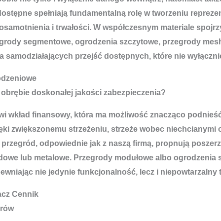
 dostępne spełniają fundamentalną rolę w tworzeniu repreze
i, osamotnienia i trwałości. W współczesnym materiale spoj
zegrody segmentowe, ogrodzenia szczytowe, przegrody mesh
samodziałających przejść dostępnych, które nie wyłącznie 
rodzeniowe
 obrębie doskonałej jakości zabezpieczenia?
owi wkład finansowy, która ma możliwość znacząco podnie
ki zwiększonemu strzeżeniu, strzeże wobec niechcianymi o
 przegród, odpowiednie jak z naszą firmą, propnują posze
we lub metalowe. Przegrody modułowe albo ogrodzenia szl
wniając nie jedynie funkcjonalność, lecz i niepowtarzalny
acz Cennik
orów