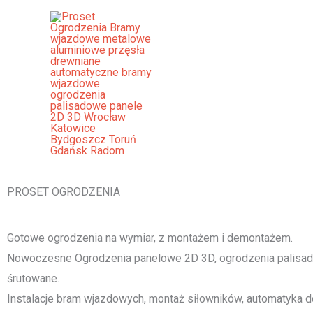
Przejdź
do
treści
Ogrodzenia Lubliniec Bramy Wj
Palisadowe Stalowe Frontowe
[smartslider3 slider="2"]
PROSET OGRODZENIA
Gotowe ogrodzenia na wymiar, z montażem i demontażem.
Nowoczesne Ogrodzenia panelowe 2D 3D, ogrodzenia palisado
śrutowane.
Instalacje bram wjazdowych, montaż siłowników, automatyka d