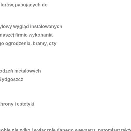
lorów, pasujących do
tylowy wygląd instalowanych
 naszej firmie wykonania
go ogrodzenia, bramy, czy
hrony i estetyki
obie nie tylko i wyłącznie danego wewnątrz, natomiast takż