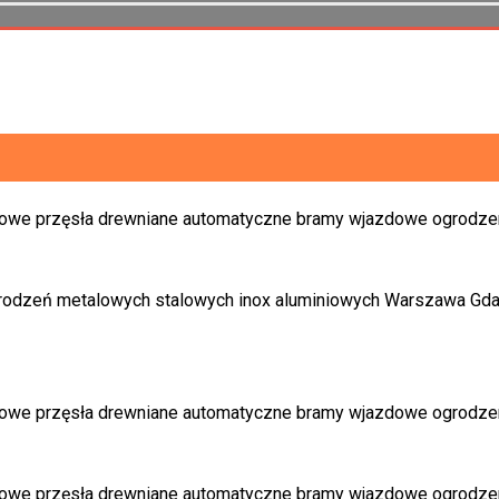
onanych przez naszą firmę.
tępne są w różnych kolorach.
z granitu wysokiej jakości.
iednim wymiarze.
raz podmurówki - 504 x 280 x 200 mm oraz 504 x 200 x 200 mm
oraz pomoc w wyborze odpowiedniego ogrodzenia.