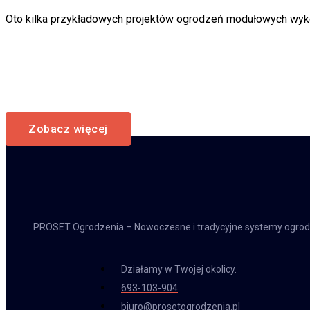
Oto kilka przykładowych projektów ogrodzeń modułowych wyk
Zobacz więcej
PROSET Ogrodzenia – Nowoczesne i tradycyjne systemy ogrod
Działamy w Twojej okolicy.
693-103-904
biuro@prosetogrodzenia.pl