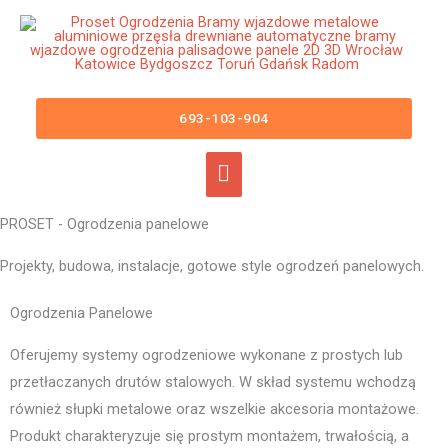
OGRODZENIA PANELOWE
Przejdź
Główne
do
Projekty płotów i ogrodzeń do domów, zabudowań dla firm i osób
menu
treści
prywatnych. Wstawianie balustrad balkonowych, tarasowych,
schodowych.
693-103-904
PROSET - Ogrodzenia panelowe
Projekty, budowa, instalacje, gotowe style ogrodzeń panelowych.
Ogrodzenia Panelowe
Oferujemy systemy ogrodzeniowe wykonane z prostych lub
przetłaczanych drutów stalowych. W skład systemu wchodzą
również słupki metalowe oraz wszelkie akcesoria montażowe.
Produkt charakteryzuje się prostym montażem, trwałością, a