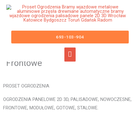
Przejdź
Główne
do
menu
treści
Ogrodzenia Poznań Bramy
Wjazdowe Furtki Płoty Metalowe
693-103-904
Aluminiowe Nowoczesne
Panelowe Palisadowe Stalowe
Frontowe
PROSET OGRODZENIA
OGRODZENIA PANELOWE 2D 3D, PALISADOWE, NOWOCZESNE,
FRONTOWE, MODUŁOWE, GOTOWE, STALOWE.