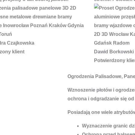
dra Czajkowska
zony klient
Dawid Borkowski
Potwierdzony klie
Ogrodzenia Palisadowe, Pan
Wznoszenie płotów i ogrodzeń
ochrona i odgradzanie się od
Posiadają one wiele atrybutów
Wyznaczenie granic dzi
Ochrona przed hałase