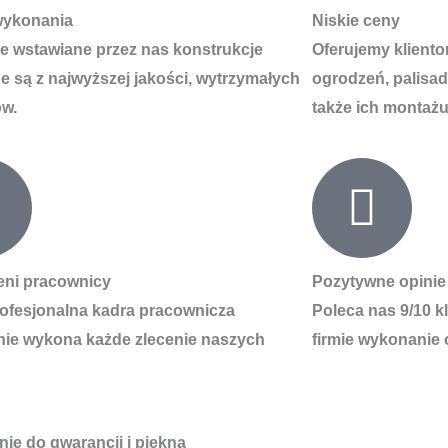
wykonania
Niskie ceny
e wstawiane przez nas konstrukcje
Oferujemy klient
 są z najwyższej jakości, wytrzymałych
ogrodzeń, palisad
ów.
także ich montażu
eni pracownicy
Pozytywne opinie
ofesjonalna kadra pracownicza
Poleca nas 9/10 k
nie wykona każde zlecenie naszych
firmie wykonanie 
nie do gwarancji i piękna