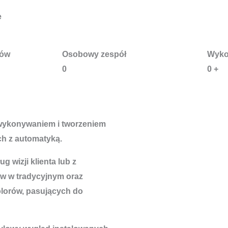
e
tów
Osobowy zespół
Wyko
0
0
+
 wykonywaniem i tworzeniem
h z automatyką.
 wizji klienta lub z
w w tradycyjnym oraz
lorów, pasujących do