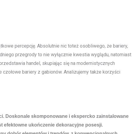
tkowe percepcję. Absolutnie nic toteż osobliwego, że bariery,
dniego przegrody to nie wyłącznie kwestia wyglądu, natomiast
przedstawia handel, skupiając się na modernistycznych
e czołowe bariery z gabionów. Analizujemy także korzyści
ości. Doskonale skomponowane i ekspercko zainstalowane
st efektowne ukończenie dekoracyjne posesji.
rzony dobór elementów i trendów, z konwencjonalnych