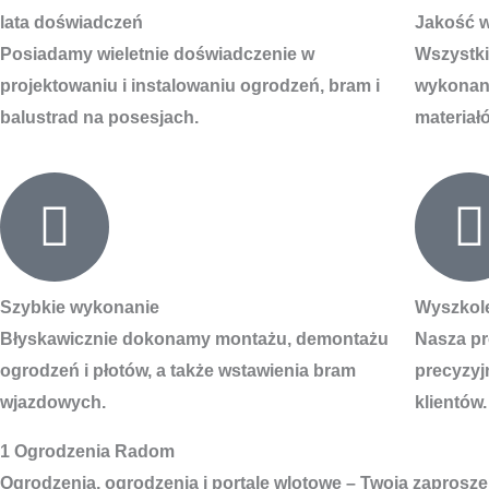
lata doświadczeń
Jakość 
Posiadamy wieletnie doświadczenie w
Wszystki
projektowaniu i instalowaniu ogrodzeń, bram i
wykonane
balustrad na posesjach.
materiał
Szybkie wykonanie
Wyszkol
Błyskawicznie dokonamy montażu, demontażu
Nasza pr
ogrodzeń i płotów, a także wstawienia bram
precyzyj
wjazdowych.
klientów.
1 Ogrodzenia Radom
Ogrodzenia, ogrodzenia i portale wlotowe – Twoja zaprosze