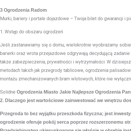
3 Ogrodzenia Radom
Murki, bariery i portale dojazdowe – Twoja bilet do gwarancji i p
1. Wstęp do obszaru ogrodzeń
Jeśli zastanawiamy się o domu, wielokrotnie wyobrażamy sobie ni
barierki oraz wrota przejazdowe odgrywają decydującą zadanie 
także zabezpieczenia, prywatności i wytrzymałości. W dzisiej
metodach takich jak przegrody tablicowe, ogrodzenia palisadowe
montażu zmechanizowanych bram wlotowych, które nie wyłączni
Solidne
Ogrodzenia Miasto
Jakie Najlepsze Ogrodzenia Pa
2. Dlaczego jest wartościowe zainwestować we wnętrzu dos
Przegroda to bez wyjątku przeszkoda fizyczna; jest inwes
ogrodzenie oferuje pokój serca poprzez rozszerzonemu str
Przedsiębiorstwa ukierunkowane się właśnie w obrębie ins