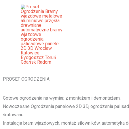
Przejdź
do
treści
Ogrodzenia Radom Bramy Wjazd
Palisadowe Stalowe Frontowe
[smartslider3 slider="2"]
PROSET OGRODZENIA
Gotowe ogrodzenia na wymiar, z montażem i demontażem.
Nowoczesne Ogrodzenia panelowe 2D 3D, ogrodzenia palisado
śrutowane.
Instalacje bram wjazdowych, montaż siłowników, automatyka d