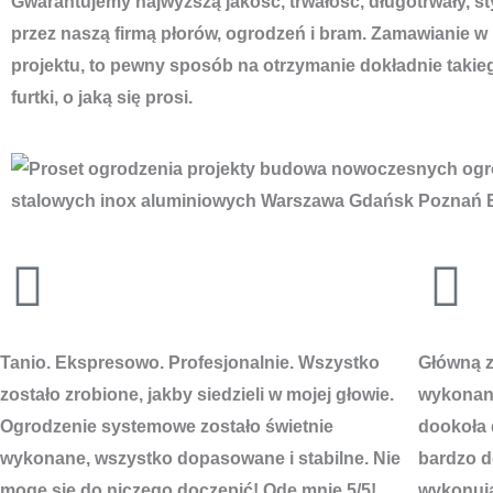
Gwarantujemy najwyższą jakość, trwałość, długotrwały, s
przez naszą firmą płorów, ogrodzeń i bram. Zamawianie w
projektu, to pewny sposób na otrzymanie dokładnie takie
furtki, o jaką się prosi.
Tanio. Ekspresowo. Profesjonalnie. Wszystko
Główną za
zostało zrobione, jakby siedzieli w mojej głowie.
wykonani
Ogrodzenie systemowe zostało świetnie
dookoła 
wykonane, wszystko dopasowane i stabilne. Nie
bardzo do
mogę się do niczego doczepić! Ode mnie 5/5!
wykonują