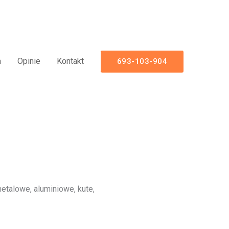
miniowe Nowoczesne Panelowe
a
Opinie
Kontakt
693-103-904
talowe, aluminiowe, kute,