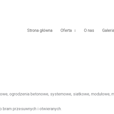
owe Furtki Płoty Metalowe Alu
Strona główna
Oferta
O nas
Galeri
we, ogrodzenia betonowe, systemowe, siatkowe, modułowe, me
o bram przesuwnych i otwieranych.