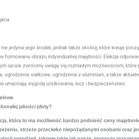
iękna
e jedynie jego środek, jednak także okolicę, które kreuje począ
w formowaniu obrazu indywidualnej majętności. Elekcja odpowie
szym opisie zwrócimy uwagę się rozmaitym możliwościom, które 
, ogrodzenia siatkowe, ogrodzenia z aluminium, a także aktualn
e umacniają wygodę użytkowania, lecz i bezpieczeństwo.
nelowe
konałej jakości płoty?
tycja, która to ma możliwość bardzo podnieść ceny majętn
zeżeniu, strzeże przeciwko niepożądanymi osobami oraz je
talacji ogrodzeń, takowe takie jak nasze, propnują rozsze