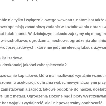
e nie tylko i wyłącznie owego wewnątrz, natomiast także o
dowe spełniają zasadniczą zadanie w kształtowaniu obrazu 
ci i stabilności. W dzisiejszym tekście zajrzymy się mnogi
oty wierzchołkowe, ogrodzenia meshowe, ogrodzenia alumin
t przejazdowych, które nie jedynie elevują luksus używani
 Palisadowe
u doskonałej jakości zabezpieczenia?
ngażowanie kapitałowe, która ma możliwość wyraźnie wzmoc
kszonemu asekuracji, ochrania wobec niewymarzonymi przy
h zainstalowania zagrod, takowe podobne do naszej, dostar
 lub z metalu. Ogrodzenia złożone bądź płoty wystrzeliwan
 bez wyjątku wydajność, ale i niepowtarzalny osobowość.