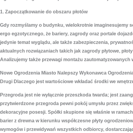
1. Zapoczątkowanie do obszaru płotów
Gdy rozmyślamy o budynku, wielokrotnie imaginesujemy sobi
ergo egzotycznego, że bariery, zagrody oraz portale dojaz
jedynie temat wyglądu, ale także zabezpieczenia, prywatnoś
aktualnych rozwiązaniach takich jak zagrody płytowe, pł
Analizujemy także przewagi montażu zautomatyzowanych wro
Nowe
Ogrodzenia Miasto
Nalepszy Wykonawca Ogrodzenia
Drugi Dlaczego jest wartościowe wkładać środki we wnętrz
Przegroda jest nie wyłącznie przeszkoda twarda; jest zaa
przytwierdzone przegroda pewni pokój umysłu przez zwię
dekoracyjne posesji. Spółki skupione się właśnie w ramac
barier z drewna w kierunku współczesne płyty ogrodzeniowe
wymogów i przewidywań wszystkich odbiorcy, dostarczając