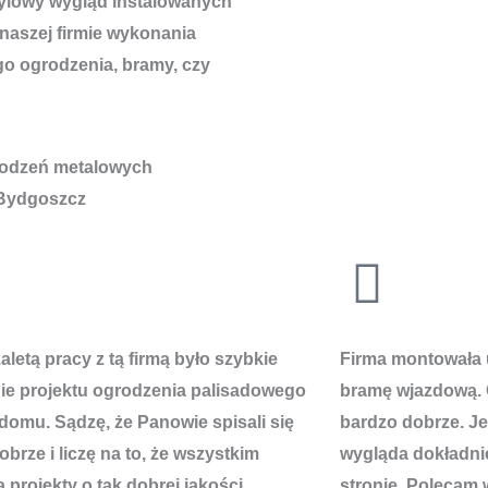
tylowy wygląd instalowanych
 naszej firmie wykonania
go ogrodzenia, bramy, czy
letą pracy z tą firmą było szybkie
Firma montowała 
e projektu ogrodzenia palisadowego
bramę wjazdową. 
domu. Sądzę, że Panowie spisali się
bardzo dobrze. J
brze i liczę na to, że wszystkim
wygląda dokładnie
 projekty o tak dobrej jakości.
stronie. Polecam 