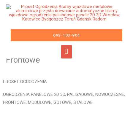
Przejdź
Główne
do
menu
treści
Ogrodzenia Resko Bramy
Wjazdowe Furtki Płoty Metalowe
693-103-904
Aluminiowe Nowoczesne
Panelowe Palisadowe Stalowe
Frontowe
PROSET OGRODZENIA
OGRODZENIA PANELOWE 2D 3D, PALISADOWE, NOWOCZESNE,
FRONTOWE, MODUŁOWE, GOTOWE, STALOWE.