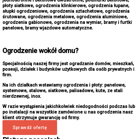
jednostronne i betonowe dwustronne, podmurki betonowe,
płoty siatkowe, ogrodzenia klinkierowe, ogrodzenia łupane,
słupki ogrodzeniowe, ogrodzenia sztachetowe, ogrodzenia
śrutowane, ogrodzenia metalowe, ogrodzenia aluminiowe,
ogrodzenia gabionowe, ogrodzenia na wymiar, bramy i furtki
panelowe, bramy wjazdowe automatyczne.
Ogrodzenie wokół domu?
Specjalnością naszej firmy jest ogradzanie domów, mieszkań,
posesji, działek i budynków użytkowych dla osób prywatnych i
firm.
Na ich działkach wstawiamy ogrodzenia i płoty: panelowe,
systemowe, stalowe, siatkowe, palisadowe, kute, ze stali
nierdzewnej, inox.
W razie wystąpienia jakichkolwiek niedogodności podczas lub
po instalacji na wszystkie zamówione u nas ogrodzenia nasz
klient otrzymuje gwarancję od firmy.
Sprawdź ofertę