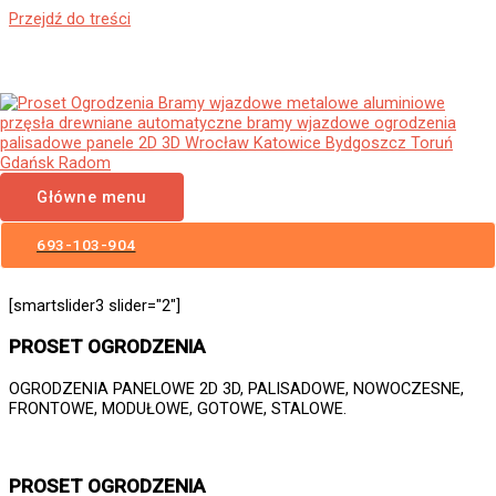
Przejdź do treści
Ogrodzenia Biała Bramy
Wjazdowe Furtki Płoty
Metalowe Aluminiowe
Główne menu
Nowoczesne Panelowe
Palisadowe Stalowe Frontowe
693-103-904
[smartslider3 slider="2"]
PROSET OGRODZENIA
OGRODZENIA PANELOWE 2D 3D, PALISADOWE, NOWOCZESNE,
FRONTOWE, MODUŁOWE, GOTOWE, STALOWE.
PROSET OGRODZENIA