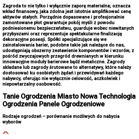
Zagroda to nie tylko i wyłącznie zaporę materialna; oznacza
wkład finansowy, jaka zdolna jest istotnie amplifikować cenę
aktywów stałych. Porządnie dopasowane i profesjonalnie
zamontowane płot gwarantuje pokój myśli z powodu
podniesionemu bezpieczeństwu, guarduje wobec niewitanych
przybyszami oraz reprezentuje spektakularne finalizację
dekoracyjne posesji. Spółki specjalizujące się we
zainstalowania barier, podobne takie jak należące do nas,
udostępniają obszerny zestawienie komponentów i wzorów, z
pośród zwyczajowych przegród drewnianych w kierunku
innowacyjne moduły barierowe bądź metaliczne. Zagrody
składane lub zagrody śrutowane to alternatywy, które należy
dostosować ku osobistych żądań i przewidywań każdego
nabywcy, oferując nie wyłącznie celowość, aczkolwiek i
niepowtarzalny osobowość.
Tanie
Ogrodzenia Miasto
Nowa Technologia
Ogrodzenia Panele Ogrodzeniowe
Rodzaje ogrodzeń – porównanie możliwych do nabycia
wyborów