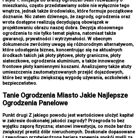
mieszkaniu, często przedstawiamy sobie nie wyłącznie tego
wnętrze, jednak także środowisko, które formuje początkowe
doznanie. Nic zatem dziwnego, że zagrody, ogrodzenia oraz
wrota dostępne realizują decydującą obowiązek w
projektowaniu obrazu naszej dobra. Decyzja stosownego
ogrodzenia to nie tylko temat piękna, natomiast także
gwarancji, prywatności i wytrzymałości. W obecnym
dokumencie zwrócimy uwagę się różnorodnym alternatywom,
które udostępnia biznes, koncentrując się na aktualnych
środkach takich jak płoty płytowe, płoty graniczne, płoty
siateczkowe, ogrodzenia aluminium, a także innowacyjne
frontowe płoty kamiennymi koszami. Analizujemy także atuty
umieszczenia zautomatyzowanych przejść dojazdowych,
które bez wyjątku zwiększają wygodę używania, aczkolwiek i
bezpieczeństwo.
Tanie
Ogrodzenia Miasto
Jakie Najlepsze
Ogrodzenia Panelowe
Punkt drugi Z jakiego powodu jest wartościowe ulożyć kapitał
w zakresie doskonałej jakości zagrody? Przegroda to bez
wyjątku zaporę fizyczna; stanowi inwestycja, co może bardzo
zwiększyć prestiż dóbr nieruchomych. Doskonale dopasowane
i zawodowo przytwierdzone bariera zapewnia spokój myśli za