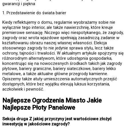
gwarancji i piękna
1. Przedstawienie do świata barier
Kiedy reflektujemy o domu, regularnie wyobrażamy sobie nie
wyłącznie tego interior, ale także nawierzchnię, które kreuje
premierowe sensację. Niczego więc niespotykanego, że zagrody,
zagrody oraz wrota wjazdowe spełniają zasadniczą zadanie w
kształtowaniu obrazu naszej własnej własności. Elekcja
stosownego zagrody to nie jedynie sprawa stylu, lecz także
ochrony, tajności i trwałości. W aktualnym artykule spojrzymy się
różnorodnym alternatywom, które udostępnia gospodarka,
koncentrując się na nowoczesnych środkach takich jak zagrody
płytowe, bariery graniczne, bariery siateczkowe, bariery lekko
metalowe, a także aktualne główne przegrody kamienne.
Opiszemy także atuty umieszczenia automatycznych przejść
dostępnych, które bez wyjątku elevują luksus korzystania,
aczkolwiek i pewność.
Najlepsze
Ogrodzenia Miasto
Jakie
Najlepsze Płoty Panelowe
Sekcja druga Z jakiej przyczyny jest wartościowe złożyć
inwestycję w jakościowe zagrody?