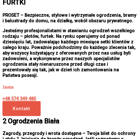
FURTKI
PROSET – Bezpieczne, stylowe i wytrzymałe ogrodzenia, bramy
i balustrady do domu, na działkę, wokół obszaru prywatnego.
Jesteśmy profesjonalistami w stawianiu ogrodzeń wszelkiego
rodzaju – płotów, furtek. Na rynku operujemy od ponad
dziesięciu lat, zadowalając każdego miesiąca setki klientów z
całego kraju. Poważnie podchodzimy do każdego zlecenia tak,
aby wszyscy kożystający z oferowanych przez nas usług byli
zadowoleni, a wykonywane przez naszych specjalistów
ogrodzenia stały nienaruszone przed długi czas i
prezentowały się tak, jak w dzień ich zamontowania na
Państwa posesji.
Telefon
+48 574 349 485
Kontakt
2 Ogrodzenia Biała
Zagrody, przegrody i wrota dostępne – Twoja bilet do ochrony
i stylu 1. Inicjacja do branży ogrodzeń Jeśli rozważamy o