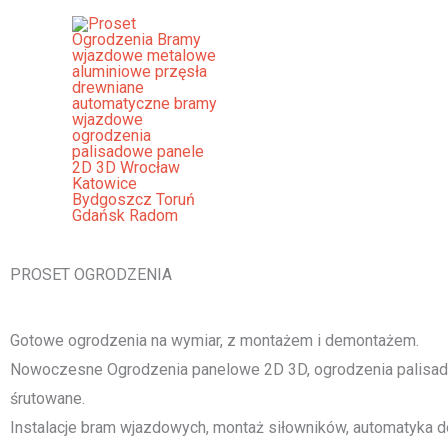
Przejdź
do
treści
Ogrodzenia Frampol Bramy Wja
Palisadowe Stalowe Frontowe
[smartslider3 slider="2"]
PROSET OGRODZENIA
Gotowe ogrodzenia na wymiar, z montażem i demontażem.
Nowoczesne Ogrodzenia panelowe 2D 3D, ogrodzenia palisado
śrutowane.
Instalacje bram wjazdowych, montaż siłowników, automatyka d