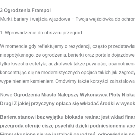
3 Ogrodzenia Frampol
Murki, bariery i wejścia wjazdowe – Twoja wejściówka do ochro
1. Wprowadzenie do obszaru przegród
W momencie gdy reflektujemy o rezydencji, często przedstawia
niespotykanego, że ogrodzenia, barierki oraz portale dojazdo
tylko kwestia estetyki, aczkolwiek także pewności, osamotnien
koncentrując się na modernistycznych opcjach takich jak zagro
wypełnieniem kamieniem. Omówimy także korzyści zainstalowani
Nowe
Ogrodzenia Miasto
Nalepszy Wykonawca Płoty Niska
Drugi Z jakiej przyczyny opłaca się wkładać środki w wysoki
Bariera stanowi bez wyjątku blokada realna; jest wkład f
przegroda oferuje ciszę psychiki dzięki podniesionemu as
Firmy skupione się we instalacji ogrodzeń, odpowiednie p