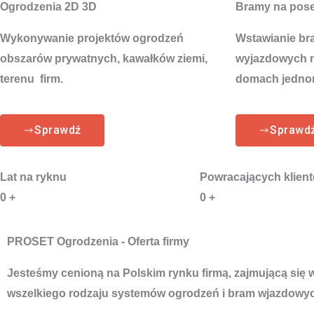
Ogrodzenia 2D 3D
Bramy na pos
Wykonywanie projektów ogrodzeń
Wstawianie br
obszarów prywatnych, kawałków ziemi,
wyjazdowych na
terenu firm.
domach jedno
Sprawdź
Sprawd
Lat na ryknu
Powracających klien
0
+
0
+
PROSET Ogrodzenia - Oferta firmy
Jesteśmy cenioną na Polskim rynku firmą, zajmującą się
wszelkiego rodzaju systemów ogrodzeń i bram wjazdowyc