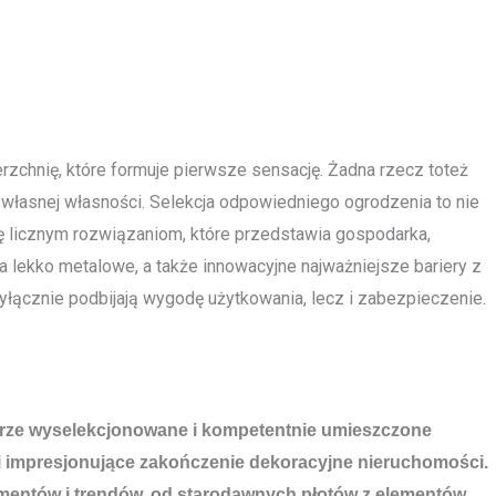
zchnię, które formuje pierwsze sensację. Żadna rzecz toteż
własnej własności. Selekcja odpowiedniego ogrodzenia to nie
ię licznym rozwiązaniom, które przedstawia gospodarka,
a lekko metalowe, a także innowacyjne najważniejsze bariery z
łącznie podbijają wygodę użytkowania, lecz i zabezpieczenie.
Dobrze wyselekcjonowane i kompetentnie umieszczone
owi impresjonujące zakończenie dekoracyjne nieruchomości.
ementów i trendów, od starodawnych płotów z elementów