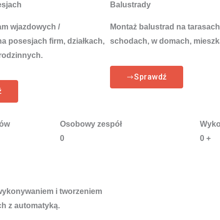
esjach
Balustrady
am wjazdowych /
Montaż balustrad na tarasach
 posesjach firm, działkach,
schodach, w domach, mieszk
rodzinnych.
Sprawdź
ź
tów
Osobowy zespół
Wyko
0
0
+
 wykonywaniem i tworzeniem
h z automatyką.