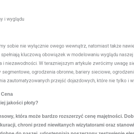
ny i wyglądu
my sobie nie wyłącznie owego wewnątrz, natomiast także nawier
we spełniają kluczową obowiązek w modelowaniu wyglądu naszej 
ia i niezawodności. W terazniejszym artykule zwrócimy uwagę s
dy segmentowe, ogrodzenia obronne, bariery sieciowe, ogrodzeni
a zautomatyzowanych przejść dojazdowych, które nie tylko i wy
 Cena
ej jakości płoty?
inansowy, która może bardzo rozszerzyć cenę majętności. 
ekuracji, chroni przed niewitanych wizytatorami oraz stan
odobne do naszej, udostępniają poszerzony zestawienie el