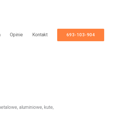
uminiowe Nowoczesne Panelowe
a
Opinie
Kontakt
693-103-904
talowe, aluminiowe, kute,