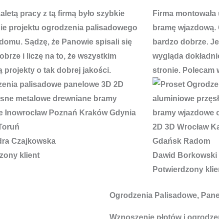
letą pracy z tą firmą było szybkie
Firma montowała 
e projektu ogrodzenia palisadowego
bramę wjazdową. 
domu. Sądzę, że Panowie spisali się
bardzo dobrze. J
brze i liczę na to, że wszystkim
wygląda dokładnie
 projekty o tak dobrej jakości.
stronie. Polecam 
dra Czajkowska
zony klient
Dawid Borkowski
Potwierdzony klie
Ogrodzenia Palisadowe, Pan
Wznoszenie płotów i ogrodzeń