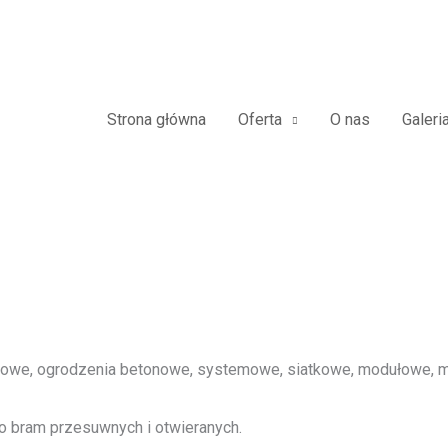
zdowe Furtki Płoty Metalowe Al
Strona główna
Oferta
O nas
Galeri
we, ogrodzenia betonowe, systemowe, siatkowe, modułowe, me
o bram przesuwnych i otwieranych.