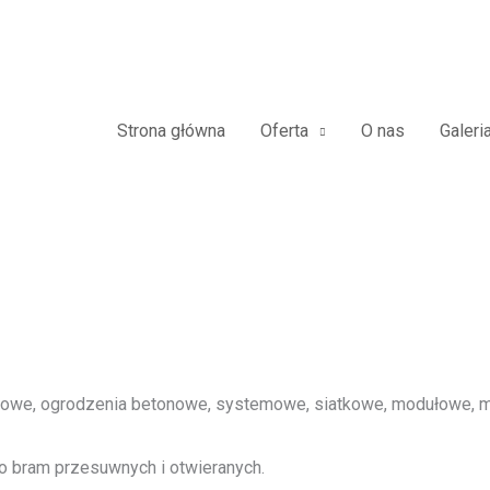
owe Furtki Płoty Metalowe Alum
Strona główna
Oferta
O nas
Galeri
we, ogrodzenia betonowe, systemowe, siatkowe, modułowe, me
o bram przesuwnych i otwieranych.