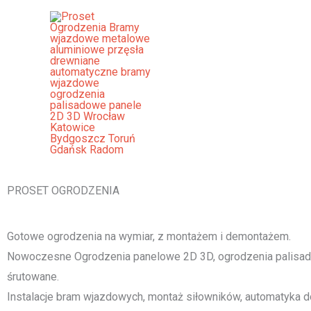
Przejdź
do
treści
Ogrodzenia Gniew Bramy Wjazd
Palisadowe Stalowe Frontowe
[smartslider3 slider="2"]
PROSET OGRODZENIA
Gotowe ogrodzenia na wymiar, z montażem i demontażem.
Nowoczesne Ogrodzenia panelowe 2D 3D, ogrodzenia palisado
śrutowane.
Instalacje bram wjazdowych, montaż siłowników, automatyka d