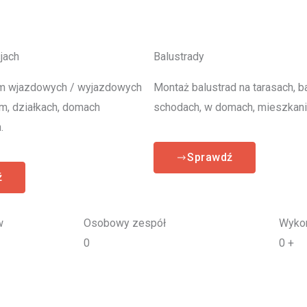
jach
Balustrady
m wjazdowych / wyjazdowych
Montaż balustrad na tarasach, b
rm, działkach, domach
schodach, w domach, mieszkani
.
Sprawdź
ź
w
Osobowy zespół
Wykon
0
0
+