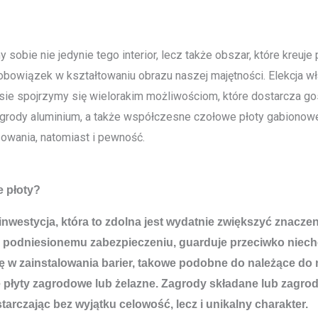
sobie nie jedynie tego interior, lecz także obszar, które kreu
bowiązek w kształtowaniu obrazu naszej majętności. Elekcja wła
ie spojrzymy się wielorakim możliwościom, które dostarcza gos
agrody aluminium, a także współczesne czołowe płoty gabionowe
sowania, natomiast i pewność.
e płoty?
 inwestycja, która to zdolna jest wydatnie zwiększyć znac
 podniesionemu zabezpieczeniu, guarduje przeciwko niechc
ię w zainstalowania barier, takowe podobne do należące do
łyty zagrodowe lub żelazne. Zagrody składane lub zagrod
rczając bez wyjątku celowość, lecz i unikalny charakter.