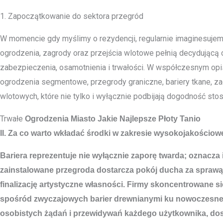
1. Zapoczątkowanie do sektora przegród
W momencie gdy myślimy o rezydencji, regularnie imaginesujemy 
ogrodzenia, zagrody oraz przejścia wlotowe pełnią decydującą o
zabezpieczenia, osamotnienia i trwałości. W współczesnym opis
ogrodzenia segmentowe, przegrody graniczne, bariery tkane, z
wlotowych, które nie tylko i wyłącznie podbijają dogodność sto
Trwałe
Ogrodzenia Miasto
Jakie Najlepsze Płoty Tanio
II. Za co warto wkładać środki w zakresie wysokojakościow
Bariera reprezentuje nie wyłącznie zaporę twarda; oznacza
zainstalowane przegroda dostarcza pokój ducha za sprawą
finalizację artystyczne własności. Firmy skoncentrowane s
spośród zwyczajowych barier drewnianymi ku nowoczesne p
osobistych żądań i przewidywań każdego użytkownika, dosta