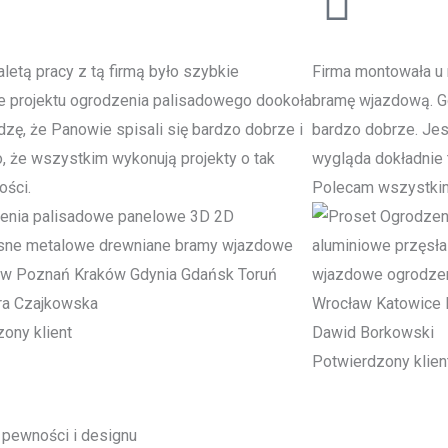
letą pracy z tą firmą było szybkie
Firma montowała u 
e projektu ogrodzenia palisadowego dookoła
bramę wjazdową. Go
zę, że Panowie spisali się bardzo dobrze i
bardzo dobrze. Je
to, że wszystkim wykonują projekty o tak
wygląda dokładnie t
ości.
Polecam wszystki
ra Czajkowska
ony klient
Dawid Borkowski
Potwierdzony klien
 pewności i designu