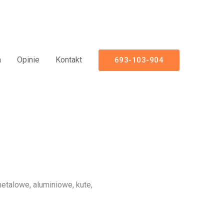
iniowe Nowoczesne Panelowe
a
Opinie
Kontakt
693-103-904
talowe, aluminiowe, kute,