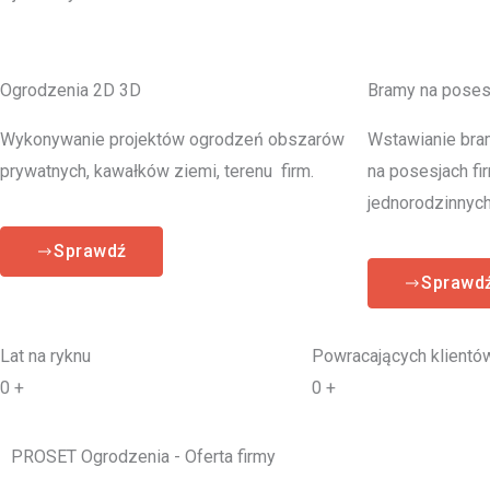
Ogrodzenia 2D 3D
Bramy na poses
Wykonywanie projektów ogrodzeń obszarów
Wstawianie bra
prywatnych, kawałków ziemi, terenu firm.
na posesjach fi
jednorodzinnych
Sprawdź
Sprawd
Lat na ryknu
Powracających klientó
0
+
0
+
PROSET Ogrodzenia - Oferta firmy