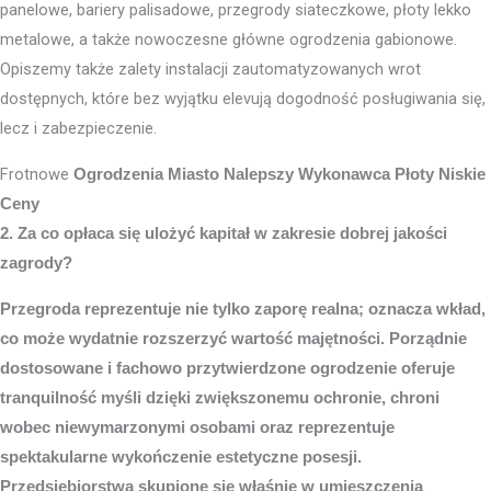
panelowe, bariery palisadowe, przegrody siateczkowe, płoty lekko
metalowe, a także nowoczesne główne ogrodzenia gabionowe.
Opiszemy także zalety instalacji zautomatyzowanych wrot
dostępnych, które bez wyjątku elevują dogodność posługiwania się,
lecz i zabezpieczenie.
Frotnowe
Ogrodzenia Miasto
Nalepszy Wykonawca Płoty Niskie
Ceny
2. Za co opłaca się ulożyć kapitał w zakresie dobrej jakości
zagrody?
Przegroda reprezentuje nie tylko zaporę realna; oznacza wkład,
co może wydatnie rozszerzyć wartość majętności. Porządnie
dostosowane i fachowo przytwierdzone ogrodzenie oferuje
tranquilność myśli dzięki zwiększonemu ochronie, chroni
wobec niewymarzonymi osobami oraz reprezentuje
spektakularne wykończenie estetyczne posesji.
Przedsiębiorstwa skupione się właśnie w umieszczenia