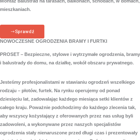
Montaż balustrad na tarasach, balkonach, schodach, w domach,
mieszkaniach.
Sprawdź
NOWOCZESNE OGRODZENIA BRAMY I FURTKI
PROSET – Bezpieczne, stylowe i wytrzymałe ogrodzenia, bramy
i balustrady do domu, na działkę, wokół obszaru prywatnego.
Jesteśmy profesjonalistami w stawianiu ogrodzeń wszelkiego
rodzaju – płotów, furtek. Na rynku operujemy od ponad
dziesięciu lat, zadowalając każdego miesiąca setki klientów z
całego kraju. Poważnie podchodzimy do każdego zlecenia tak,
aby wszyscy kożystający z oferowanych przez nas usług byli
zadowoleni, a wykonywane przez naszych specjalistów
ogrodzenia stały nienaruszone przed długi czas i prezentowały