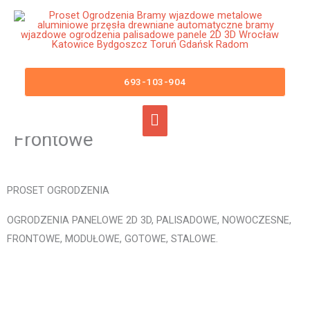
Przejdź
Główne
do
menu
treści
Ogrodzenia Gościno Bramy
Wjazdowe Furtki Płoty Metalowe
693-103-904
Aluminiowe Nowoczesne
Panelowe Palisadowe Stalowe
Frontowe
PROSET OGRODZENIA
OGRODZENIA PANELOWE 2D 3D, PALISADOWE, NOWOCZESNE,
FRONTOWE, MODUŁOWE, GOTOWE, STALOWE.