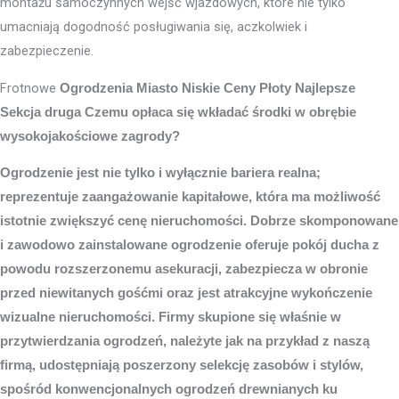
montażu samoczynnych wejść wjazdowych, które nie tylko
umacniają dogodność posługiwania się, aczkolwiek i
zabezpieczenie.
Frotnowe
Ogrodzenia Miasto
Niskie Ceny Płoty Najlepsze
Sekcja druga Czemu opłaca się wkładać środki w obrębie
wysokojakościowe zagrody?
Ogrodzenie jest nie tylko i wyłącznie bariera realna;
reprezentuje zaangażowanie kapitałowe, która ma możliwość
istotnie zwiększyć cenę nieruchomości. Dobrze skomponowane
i zawodowo zainstalowane ogrodzenie oferuje pokój ducha z
powodu rozszerzonemu asekuracji, zabezpiecza w obronie
przed niewitanych gośćmi oraz jest atrakcyjne wykończenie
wizualne nieruchomości. Firmy skupione się właśnie w
przytwierdzania ogrodzeń, należyte jak na przykład z naszą
firmą, udostępniają poszerzony selekcję zasobów i stylów,
spośród konwencjonalnych ogrodzeń drewnianych ku