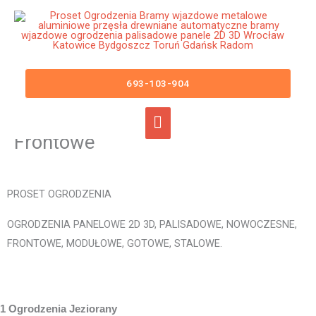
Przejdź
Główne
do
menu
treści
Ogrodzenia Jeziorany Bramy
Wjazdowe Furtki Płoty Metalowe
693-103-904
Aluminiowe Nowoczesne
Panelowe Palisadowe Stalowe
Frontowe
PROSET OGRODZENIA
OGRODZENIA PANELOWE 2D 3D, PALISADOWE, NOWOCZESNE,
FRONTOWE, MODUŁOWE, GOTOWE, STALOWE.
1 Ogrodzenia Jeziorany