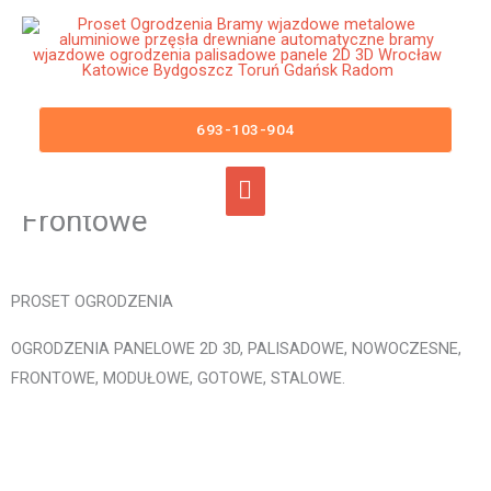
Przejdź
Główne
do
menu
treści
Ogrodzenia Łeba Bramy
Wjazdowe Furtki Płoty Metalowe
693-103-904
Aluminiowe Nowoczesne
Panelowe Palisadowe Stalowe
Frontowe
PROSET OGRODZENIA
OGRODZENIA PANELOWE 2D 3D, PALISADOWE, NOWOCZESNE,
FRONTOWE, MODUŁOWE, GOTOWE, STALOWE.