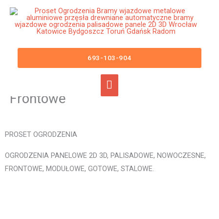
Przejdź
Główne
do
menu
treści
Ogrodzenia Lubin Bramy
Wjazdowe Furtki Płoty Metalowe
693-103-904
Aluminiowe Nowoczesne
Panelowe Palisadowe Stalowe
Frontowe
PROSET OGRODZENIA
OGRODZENIA PANELOWE 2D 3D, PALISADOWE, NOWOCZESNE,
FRONTOWE, MODUŁOWE, GOTOWE, STALOWE.