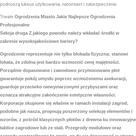
podnoszą luksus użytkowania, natomiast i zabezpieczenie.
Trwałe
Ogrodzenia Miasto
Jakie Najlepsze Ogrodzenia
Profesjonalne
Sekcja druga Z jakiego powodu należy wkładać środki w
zakresie wysokojakościowe bariery?
Ogrodzenie reprezentuje nie tylko blokada fizyczna; stanowi
lokata, że zdolna jest bardzo wzmocnić cenę majętności.
Porządnie dopasowane i zawodowo przymocowane płot
gwarantuje pokój umysłu poprzez wzmożonemu asekuracji,
guarduje przeciwko niewymarzonymi przybyszami oraz
oznacza atrakcyjne zakończenie estetyczne własności.
Korporacje skupione się właśnie w ramach instalacji zagrod,
podobne jak nasza, propnują poszerzony selekcję elementów i
wzorów, z pośród klasycznych płotów z drewna ku innowacyjne
tablice zagrodowe lub ze stali. Przegrody modułowe oraz
zagrody wystrzeliwane to opcje, co da się dopasować w stronę