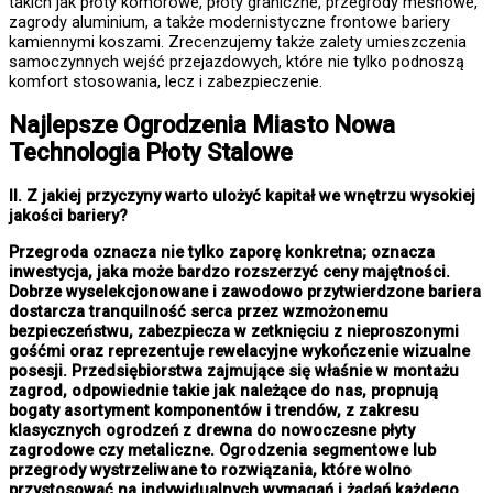
takich jak płoty komorowe, płoty graniczne, przegrody meshowe,
zagrody aluminium, a także modernistyczne frontowe bariery
kamiennymi koszami. Zrecenzujemy także zalety umieszczenia
samoczynnych wejść przejazdowych, które nie tylko podnoszą
komfort stosowania, lecz i zabezpieczenie.
Najlepsze
Ogrodzenia Miasto
Nowa
Technologia Płoty Stalowe
II. Z jakiej przyczyny warto ulożyć kapitał we wnętrzu wysokiej
jakości bariery?
Przegroda oznacza nie tylko zaporę konkretna; oznacza
inwestycja, jaka może bardzo rozszerzyć ceny majętności.
Dobrze wyselekcjonowane i zawodowo przytwierdzone bariera
dostarcza tranquilność serca przez wzmożonemu
bezpieczeństwu, zabezpiecza w zetknięciu z nieproszonymi
gośćmi oraz reprezentuje rewelacyjne wykończenie wizualne
posesji. Przedsiębiorstwa zajmujące się właśnie w montażu
zagrod, odpowiednie takie jak należące do nas, propnują
bogaty asortyment komponentów i trendów, z zakresu
klasycznych ogrodzeń z drewna do nowoczesne płyty
zagrodowe czy metaliczne. Ogrodzenia segmentowe lub
przegrody wystrzeliwane to rozwiązania, które wolno
przystosować na indywidualnych wymagań i żądań każdego