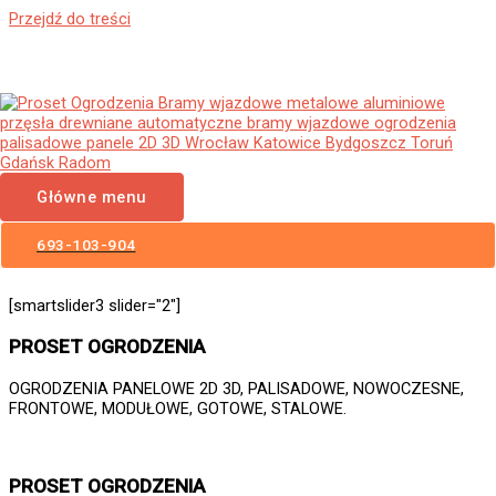
Przejdź do treści
Ogrodzenia Maków Mazowiecki
Bramy Wjazdowe Furtki Płoty
Metalowe Aluminiowe
Główne menu
Nowoczesne Panelowe
Palisadowe Stalowe Frontowe
693-103-904
[smartslider3 slider="2"]
PROSET OGRODZENIA
OGRODZENIA PANELOWE 2D 3D, PALISADOWE, NOWOCZESNE,
FRONTOWE, MODUŁOWE, GOTOWE, STALOWE.
PROSET OGRODZENIA