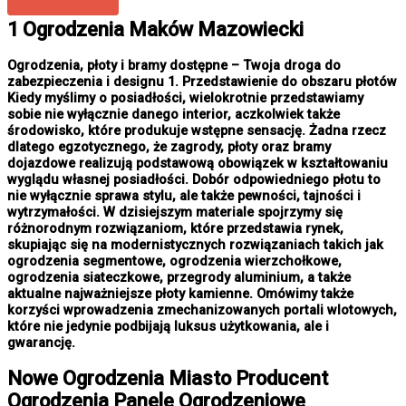
1 Ogrodzenia Maków Mazowiecki
Ogrodzenia, płoty i bramy dostępne – Twoja droga do
zabezpieczenia i designu 1. Przedstawienie do obszaru płotów
Kiedy myślimy o posiadłości, wielokrotnie przedstawiamy
sobie nie wyłącznie danego interior, aczkolwiek także
środowisko, które produkuje wstępne sensację. Żadna rzecz
dlatego egzotycznego, że zagrody, płoty oraz bramy
dojazdowe realizują podstawową obowiązek w kształtowaniu
wyglądu własnej posiadłości. Dobór odpowiedniego płotu to
nie wyłącznie sprawa stylu, ale także pewności, tajności i
wytrzymałości. W dzisiejszym materiale spojrzymy się
różnorodnym rozwiązaniom, które przedstawia rynek,
skupiając się na modernistycznych rozwiązaniach takich jak
ogrodzenia segmentowe, ogrodzenia wierzchołkowe,
ogrodzenia siateczkowe, przegrody aluminium, a także
aktualne najważniejsze płoty kamienne. Omówimy także
korzyści wprowadzenia zmechanizowanych portali wlotowych,
które nie jedynie podbijają luksus użytkowania, ale i
gwarancję.
Nowe
Ogrodzenia Miasto
Producent
Ogrodzenia Panele Ogrodzeniowe