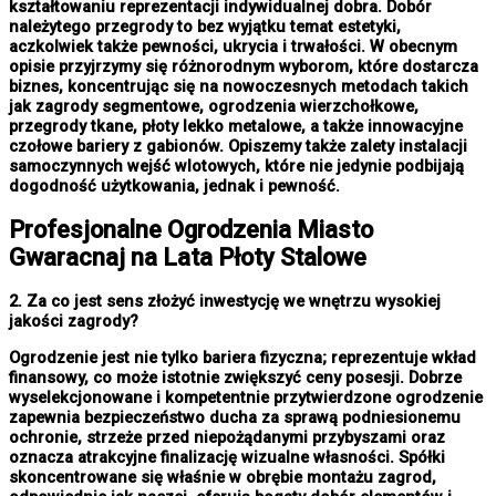
kształtowaniu reprezentacji indywidualnej dobra. Dobór
należytego przegrody to bez wyjątku temat estetyki,
aczkolwiek także pewności, ukrycia i trwałości. W obecnym
opisie przyjrzymy się różnorodnym wyborom, które dostarcza
biznes, koncentrując się na nowoczesnych metodach takich
jak zagrody segmentowe, ogrodzenia wierzchołkowe,
przegrody tkane, płoty lekko metalowe, a także innowacyjne
czołowe bariery z gabionów. Opiszemy także zalety instalacji
samoczynnych wejść wlotowych, które nie jedynie podbijają
dogodność użytkowania, jednak i pewność.
Profesjonalne
Ogrodzenia Miasto
Gwaracnaj na Lata Płoty Stalowe
2. Za co jest sens złożyć inwestycję we wnętrzu wysokiej
jakości zagrody?
Ogrodzenie jest nie tylko bariera fizyczna; reprezentuje wkład
finansowy, co może istotnie zwiększyć ceny posesji. Dobrze
wyselekcjonowane i kompetentnie przytwierdzone ogrodzenie
zapewnia bezpieczeństwo ducha za sprawą podniesionemu
ochronie, strzeże przed niepożądanymi przybyszami oraz
oznacza atrakcyjne finalizację wizualne własności. Spółki
skoncentrowane się właśnie w obrębie montażu zagrod,