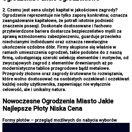
2. Czemu jest sens ulożyć kapitał w jakościowe zagrody?
Ogrodzenie reprezentuje nie tylko zaporę konkretna; oznacza
zaangażowanie kapitałowe, że potrafi istotnie podnieść
znaczenie posesji. Doskonale dostosowane i fachowo
przytwierdzone bariera dostarcza bezpieczeństwo myśli za
sprawą wzmożonemu zabezpieczeniu, guarduje przeciwko
niechcianymi individuami oraz oznacza rewelacyjne
ukończenie ozdobne dóbr. Firmy skupione się właśnie w
ramach umieszczenia ogrodzeń, takie podobne do z naszą
firmą, udostępniają szeroki selekcję elementów i motywów, od
zwyczajowych zagrod z elementów drewnianych aż po
modernistyczne tablice przegrodowe bądź metalowe.
Przegrody złożone oraz zagrody śrutowane to rozwiązania,
które wolno dostosować na osobistych oczekiwań i oczekiwań
każdej osoby użytkownika, zapewniając nie wyłącznie
celowość, ale i unikalny natura.
Nowoczesne
Ogrodzenia Miasto
Jakie
Najlepsze Płoty Niska Cena
Formy płotów – przegląd możliwych do nabycia wyborów