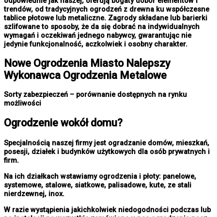
odpowiednie jak naszej, oferują bogaty dobór elementów i
trendów, od tradycyjnych ogrodzeń z drewna ku współczesne
tablice płotowe lub metaliczne. Zagrody składane lub barierki
szlifowane to sposoby, że da się dobrać na indywidualnych
wymagań i oczekiwań jednego nabywcy, gwarantując nie
jedynie funkcjonalność, aczkolwiek i osobny charakter.
Nowe
Ogrodzenia Miasto
Nalepszy
Wykonawca Ogrodzenia Metalowe
Sorty zabezpieczeń – porównanie dostępnych na rynku
możliwości
Ogrodzenie wokół domu?
Specjalnością naszej firmy jest ogradzanie domów, mieszkań,
posesji, działek i budynków użytkowych dla osób prywatnych i
firm.
Na ich działkach wstawiamy ogrodzenia i płoty: panelowe,
systemowe, stalowe, siatkowe, palisadowe, kute, ze stali
nierdzewnej, inox.
W razie wystąpienia jakichkolwiek niedogodności podczas lub