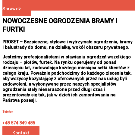
Sprawdź
NOWOCZESNE OGRODZENIA BRAMY I
FURTKI
PROSET – Bezpieczne, stylowe i wytrzymałe ogrodzenia, bramy
i balustrady do domu, na działkę, wokół obszaru prywatnego.
Jesteśmy profesjonalistami w stawianiu ogrodzeń wszelkiego
rodzaju – płotów, furtek. Na rynku operujemy od ponad
dziesięciu lat, zadowalając każdego miesiąca setki klientów z
całego kraju. Poważnie podchodzimy do każdego zlecenia tak,
aby wszyscy kożystający z oferowanych przez nas usług byli
zadowoleni, a wykonywane przez naszych specjalistów
ogrodzenia stały nienaruszone przed długi czas i
prezentowały się tak, jak w dzień ich zamontowania na
Państwa posesji.
Telefon
+48 574 349 485
Kontakt