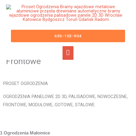
Przejdź
Główne
do
menu
treści
Ogrodzenia Małomice Bramy
Wjazdowe Furtki Płoty Metalowe
693-103-904
Aluminiowe Nowoczesne
Panelowe Palisadowe Stalowe
Frontowe
PROSET OGRODZENIA
OGRODZENIA PANELOWE 2D 3D, PALISADOWE, NOWOCZESNE,
FRONTOWE, MODUŁOWE, GOTOWE, STALOWE.
1 Ogrodzenia Małomice