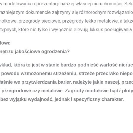
modelowaniu reprezentacji naszej własnej nieruchomości. Selek
terazniejszym dokumencie zajrzymy się różnorodnym rozwiązanio
hołkowe, przegrody sieciowe, przegrody lekko metalowe, a tak
nych, które nie tylko i wyłącznie elevują luksus posługiwania 
alowe
wnętrzu jakościowe ogrodzenia?
o wkład, która to jest w stanie bardzo podnieść wartość ni
 powodu wzmożonemu strzeżeniu, strzeże przeciwko niepoż
nie we przytwierdzania barier, należyte jakie naszej, prz
 przegrodowe czy metalowe. Zagrody modułowe bądź płoty
ez wyjątku wydajność, jednak i specyficzny charakter.