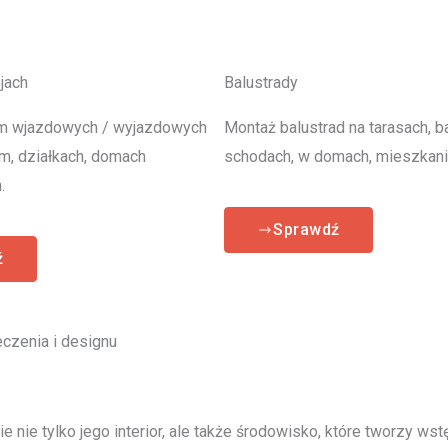
jach
Balustrady
m wjazdowych / wyjazdowych
Montaż balustrad na tarasach, b
rm, działkach, domach
schodach, w domach, mieszkani
.
Sprawdź
ź
czenia i designu
 nie tylko jego interior, ale także środowisko, które tworzy ws