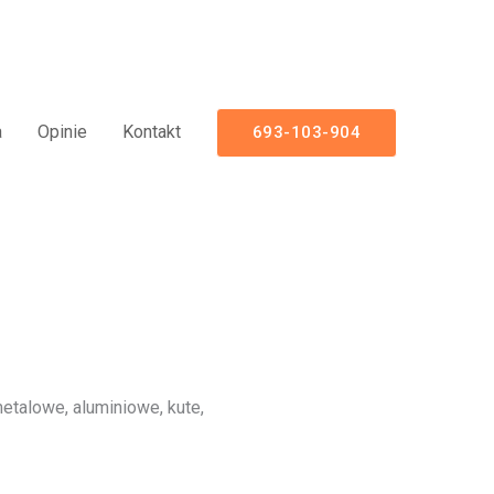
 Aluminiowe Nowoczesne
a
Opinie
Kontakt
693-103-904
talowe, aluminiowe, kute,