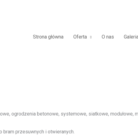
jazdowe Furtki Płoty Metalowe
Frontowe
Strona główna
Oferta
O nas
Galeri
we, ogrodzenia betonowe, systemowe, siatkowe, modułowe, me
o bram przesuwnych i otwieranych.