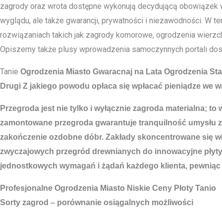
zagrody oraz wrota dostępne wykonują decydującą obowiązek w 
wyglądu, ale także gwarancji, prywatności i niezawodności. W 
rozwiązaniach takich jak zagrody komorowe, ogrodzenia wierzc
Opiszemy także plusy wprowadzenia samoczynnych portali dostęp
Tanie
Ogrodzenia Miasto
Gwaracnaj na Lata Ogrodzenia St
Drugi Z jakiego powodu opłaca się wpłacać pieniądze we 
Przegroda jest nie tylko i wyłącznie zagroda materialna; t
zamontowane przegroda gwarantuje tranquilność umysłu z
zakończenie ozdobne dóbr. Zakłady skoncentrowane się właś
zwyczajowych przegród drewnianych do innowacyjne płyty
jednostkowych wymagań i żądań każdego klienta, pewniąc b
Profesjonalne
Ogrodzenia Miasto
Niskie Ceny Płoty Tanio
Sorty zagrod – porównanie osiągalnych możliwości