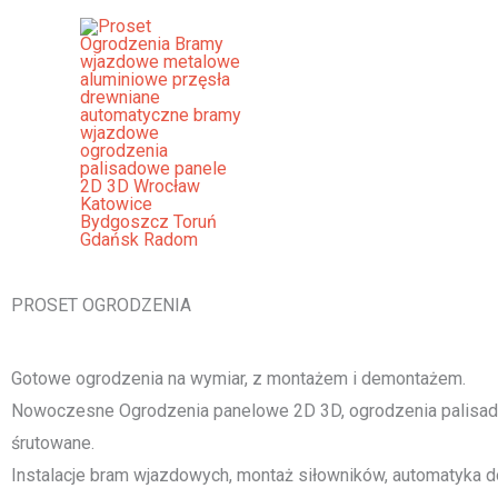
Przejdź
do
treści
Ogrodzenia Nowa Ruda Bramy W
Panelowe Palisadowe Stalowe 
[smartslider3 slider="2"]
PROSET OGRODZENIA
Gotowe ogrodzenia na wymiar, z montażem i demontażem.
Nowoczesne Ogrodzenia panelowe 2D 3D, ogrodzenia palisado
śrutowane.
Instalacje bram wjazdowych, montaż siłowników, automatyka d