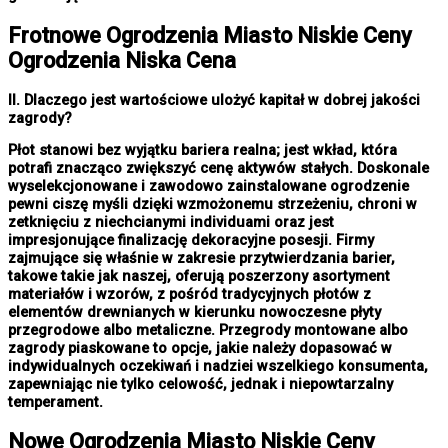
Frotnowe
Ogrodzenia Miasto
Niskie Ceny
Ogrodzenia Niska Cena
II. Dlaczego jest wartościowe ulożyć kapitał w dobrej jakości
zagrody?
Płot stanowi bez wyjątku bariera realna; jest wkład, która
potrafi znacząco zwiększyć cenę aktywów stałych. Doskonale
wyselekcjonowane i zawodowo zainstalowane ogrodzenie
pewni ciszę myśli dzięki wzmożonemu strzeżeniu, chroni w
zetknięciu z niechcianymi individuami oraz jest
impresjonujące finalizację dekoracyjne posesji. Firmy
zajmujące się właśnie w zakresie przytwierdzania barier,
takowe takie jak naszej, oferują poszerzony asortyment
materiałów i wzorów, z pośród tradycyjnych płotów z
elementów drewnianych w kierunku nowoczesne płyty
przegrodowe albo metaliczne. Przegrody montowane albo
zagrody piaskowane to opcje, jakie należy dopasować w
indywidualnych oczekiwań i nadziei wszelkiego konsumenta,
zapewniając nie tylko celowość, jednak i niepowtarzalny
temperament.
Nowe
Ogrodzenia Miasto
Niskie Ceny