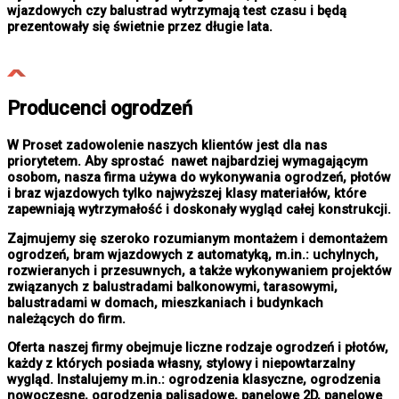
wjazdowych czy balustrad wytrzymają test czasu i będą
prezentowały się świetnie przez długie lata.
Producenci ogrodzeń
W Proset zadowolenie naszych klientów jest dla nas
priorytetem. Aby sprostać nawet najbardziej wymagającym
osobom, nasza firma używa do wykonywania ogrodzeń, płotów
i braz wjazdowych tylko najwyższej klasy materiałów, które
zapewniają wytrzymałość i doskonały wygląd całej konstrukcji.
Zajmujemy się szeroko rozumianym montażem i demontażem
ogrodzeń, bram wjazdowych z automatyką, m.in.: uchylnych,
rozwieranych i przesuwnych, a także wykonywaniem projektów
związanych z balustradami balkonowymi, tarasowymi,
balustradami w domach, mieszkaniach i budynkach
należących do firm.
Oferta naszej firmy obejmuje liczne rodzaje ogrodzeń i płotów,
każdy z których posiada własny, stylowy i niepowtarzalny
wygląd. Instalujemy m.in.: ogrodzenia klasyczne, ogrodzenia
nowoczesne, ogrodzenia palisadowe, panelowe 2D, panelowe