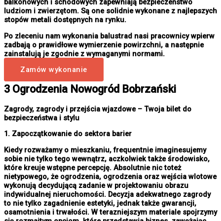
balkonowych i schodowych zapewniają bezpieczeństwo
ludziom i zwierzętom. Są one solidnie wykonane z najlepszych
stopów metali dostępnych na rynku.
Po zleceniu nam wykonania balustrad nasi pracownicy wpierw
zadbają o prawidłowe wymierzenie powirzchni, a następnie
zainstalują je zgodnie z wymaganymi normami.
Zamów wykonanie
3 Ogrodzenia Nowogród Bobrzański
Zagrody, zagrody i przejścia wjazdowe – Twoja bilet do
bezpieczeństwa i stylu
1. Zapoczątkowanie do sektora barier
Kiedy rozważamy o mieszkaniu, frequentnie imaginesujemy
sobie nie tylko tego wewnątrz, aczkolwiek także środowisko,
które kreuje wstępne percepcję. Absolutnie nic toteż
nietypowego, że ogrodzenia, ogrodzenia oraz wejścia wlotowe
wykonują decydującą zadanie w projektowaniu obrazu
indywidualnej nieruchomości. Decyzja adekwatnego zagrody
to nie tylko zagadnienie estetyki, jednak także gwarancji,
osamotnienia i trwałości. W terazniejszym materiale spojrzymy
się rozmaitym opcjom, które przedstawia biznes, zawężając