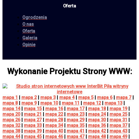
Oferta
Ogrodzenia
O nas
Oferta
Galeria
Opinie
Wykonanie Projektu Strony WWW:
mapa 1
|
mapa 2
|
mapa 3
|
mapa 4
|
mapa 5
|
mapa 6
|
mapa 7
|
mapa 8
|
mapa 9
|
mapa 10
|
mapa 11
|
mapa 12
|
mapa 13
|
mapa 14
|
mapa 15
|
mapa 16
|
mapa 17
|
mapa 18
|
mapa 19
|
mapa 20
|
mapa 21
|
mapa 22
|
mapa 23
|
mapa 24
|
mapa 25
|
mapa 26
|
mapa 27
|
mapa 28
|
mapa 29
|
mapa 30
|
mapa 31
|
mapa 32
|
mapa 33
|
mapa 34
|
mapa 35
|
mapa 36
|
mapa 37
|
mapa 38
|
mapa 39
|
mapa 40
|
mapa 41
|
mapa 42
|
mapa 43
|
mapa 44
|
mapa 45
|
mapa 46
|
mapa 47
|
mapa 48
|
mapa 49
|