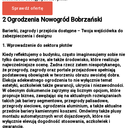
Sprawdź ofertę
2 Ogrodzenia Nowogród Bobrzański
Barierki, zagrody i przejścia dostępne – Twoja wejściówka do
zabezpieczenia i designu
1. Wprowadzenie do sektora płotów
Kiedy reflektujemy o budynku, często imaginesujemy sobie nie
tylko danego wnętrze, ale także środowisko, które realizuje
najwcześniejsze ocenę. Żadna rzecz zatem niespotykanego,
że przegrody, zagrody oraz portale przejazdowe spełniają
podstawową obowiązek w tworzeniu obrazu swoistej dobra.
Elekcja adekwatnego ogrodzenia to nie wyłącznie temat
estetyki, aczkolwiek także gwarancji, ukrycia i niezawodności.
W obecnym dokumencie zajrzymy się licznym opcjom, które
propnuje biznes, zawężając się na aktualnych rozwiązaniach
takich jak bariery segmentowe, przegrody palisadowe,
przegrody sieciowe, ogrodzenia aluminium, a także aktualne
przednie bariery kamiennymi koszami. Omówimy także plusy
montażu automatycznych wrot dojazdowych, które nie
wyłącznie elevują dogodność stosowania, aczkolwiek i
gwarancję.