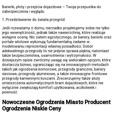
Barierki, płoty i przejścia dojazdowe – Twoja przepustka do
zabezpieczenia i wyglądu
1. Przedstawienie do świata przegród
Jeśli rozważamy o domu, nierzadko projektujemy sobie nie tylko
jego wewnętrzność, jednak także nawierzchnię, które realizuje
wstępne ocenę. Nic zatem egzotycznego, że bariery, barierki oraz
portale wlotowe wykonują fundamentalną zadanie w
modelowaniu reprezentacji własnej posiadłości. Dobór
adekwatnego przegrody to nie jedynie sprawa piękna, natomiast
także bezpieczeństwa, osamotnienia i wytrzymałości. W
dzisiejszym opisie zwrócimy uwagę się wielorakim opcjom, które
dostarcza biznes, ograniczając się na innowacyjnych metodach
takich jak ogrodzenia komorowe, przegrody graniczne, bariery
sieciowe, przegrody aluminiowe, a także innowacyjne frontowe
przegrody kamiennymi koszami. Zrecenzujemy także atuty
umieszczenia automatycznych bram dojazdowych, które nie
wyłącznie zwiększają komfort użytkowania, aczkolwiek i
pewność.
Nowoczesne
Ogrodzenia Miasto
Producent
Ogrodzenia Niskie Ceny