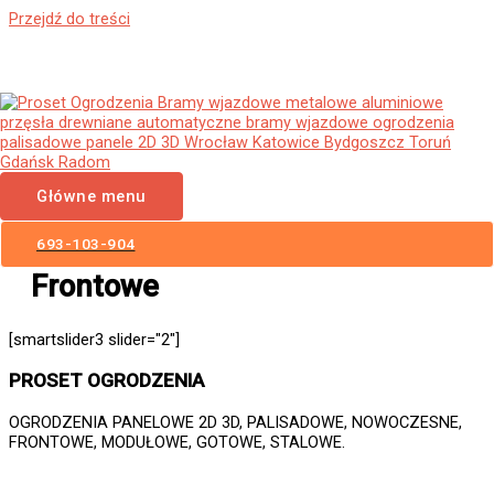
Przejdź do treści
Ogrodzenia Nowogród
Bobrzański Bramy Wjazdowe
Furtki Płoty Metalowe
Główne menu
Aluminiowe Nowoczesne
Panelowe Palisadowe Stalowe
693-103-904
Frontowe
[smartslider3 slider="2"]
PROSET OGRODZENIA
OGRODZENIA PANELOWE 2D 3D, PALISADOWE, NOWOCZESNE,
FRONTOWE, MODUŁOWE, GOTOWE, STALOWE.