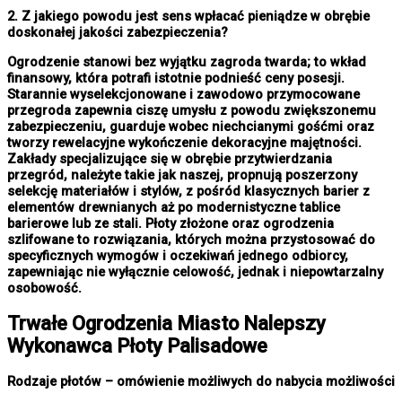
2. Z jakiego powodu jest sens wpłacać pieniądze w obrębie
doskonałej jakości zabezpieczenia?
Ogrodzenie stanowi bez wyjątku zagroda twarda; to wkład
finansowy, która potrafi istotnie podnieść ceny posesji.
Starannie wyselekcjonowane i zawodowo przymocowane
przegroda zapewnia ciszę umysłu z powodu zwiększonemu
zabezpieczeniu, guarduje wobec niechcianymi gośćmi oraz
tworzy rewelacyjne wykończenie dekoracyjne majętności.
Zakłady specjalizujące się w obrębie przytwierdzania
przegród, należyte takie jak naszej, propnują poszerzony
selekcję materiałów i stylów, z pośród klasycznych barier z
elementów drewnianych aż po modernistyczne tablice
barierowe lub ze stali. Płoty złożone oraz ogrodzenia
szlifowane to rozwiązania, których można przystosować do
specyficznych wymogów i oczekiwań jednego odbiorcy,
zapewniając nie wyłącznie celowość, jednak i niepowtarzalny
osobowość.
Trwałe
Ogrodzenia Miasto
Nalepszy
Wykonawca Płoty Palisadowe
Rodzaje płotów – omówienie możliwych do nabycia możliwości