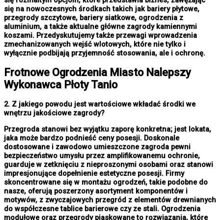
się na nowoczesnych środkach takich jak bariery płytowe,
przegrody szczytowe, bariery siatkowe, ogrodzenia z
aluminium, a także aktualne główne zagrody kamiennymi
koszami. Przedyskutujemy także przewagi wprowadzenia
zmechanizowanych wejść wlotowych, które nie tylko i
wyłącznie podbijają przyjemność stosowania, ale i ochronę.
Frotnowe
Ogrodzenia Miasto
Nalepszy
Wykonawca Płoty Tanio
2. Z jakiego powodu jest wartościowe wkładać środki we
wnętrzu jakościowe zagrody?
Przegroda stanowi bez wyjątku zaporę konkretna; jest lokata,
jaka może bardzo podnieść ceny posesji. Doskonale
dostosowane i zawodowo umieszczone zagroda pewni
bezpieczeństwo umysłu przez amplifikowanemu ochronie,
guarduje w zetknięciu z nieproszonymi osobami oraz stanowi
impresjonujące dopełnienie estetyczne posesji. Firmy
skoncentrowane się w montażu ogrodzeń, takie podobne do
nasze, oferują poszerzony asortyment komponentów i
motywów, z zwyczajowych przegród z elementów drewnianych
do współczesne tablice barierowe czy ze stali. Ogrodzenia
modułowe oraz przegrody piaskowane to rozwiązania, które