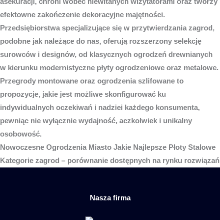
asekuracji, chroni wobec niewitanych wizytatorami oraz tworzy
efektowne zakończenie dekoracyjne majętności.
Przedsiębiorstwa specjalizujące się w przytwierdzania zagrod,
podobne jak należące do nas, oferują rozszerzony selekcję
surowców i designów, od klasycznych ogrodzeń drewnianych
w kierunku modernistyczne płyty ogrodzeniowe oraz metalowe.
Przegrody montowane oraz ogrodzenia szlifowane to
propozycje, jakie jest możliwe skonfigurować ku
indywidualnych oczekiwań i nadziei każdego konsumenta,
pewniąc nie wyłącznie wydajność, aczkolwiek i unikalny
osobowość.
Nowoczesne
Ogrodzenia Miasto
Jakie Najlepsze Płoty Stalowe
Kategorie zagrod – porównanie dostępnych na rynku rozwiązań
Nasza firma