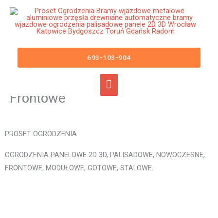
Przejdź
Główne
do
menu
treści
Ogrodzenia Nowy Staw Bramy
Wjazdowe Furtki Płoty Metalowe
693-103-904
Aluminiowe Nowoczesne
Panelowe Palisadowe Stalowe
Frontowe
PROSET OGRODZENIA
OGRODZENIA PANELOWE 2D 3D, PALISADOWE, NOWOCZESNE,
FRONTOWE, MODUŁOWE, GOTOWE, STALOWE.