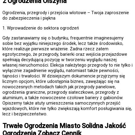
2 Ogrodzenia Olszyna
Ogrodzenia, przegrody i przejścia wlotowe – Twoja zaproszenie
do zabezpieczenia i piękna
1. Wprowadzenie do sektora ogrodzeń
Gdy zastanawiamy się o budynku, frequentnie imaginesujemy
sobie bez wyjątku niniejszego środek, lecz także środowisko,
które realizuje pierwsze wrażenie. Żadna rzecz zatem
egzotycznego, że przegrody, barierki oraz wejścia przejazdowe
spełniają decydującą pozycję w tworzeniu wyglądu naszej
własnej nieruchomości. Elekcja należytego przegrody to nie tylko i
wyłącznie zagadnienie wyglądu, natomiast także pewności,
tajności i trwałości. W dzisiejszym dokumencie przyjrzymy się
licznym opcjom, które udostępnia biznes, zawężając się na
nowoczesnych metodach takich jak przegrody panelowe,
ogrodzenia graniczne, przegrody siateczkowe, przegrody z
aluminium, a także nowoczesne czołowe bariery z gabionów.
Opiszemy także atuty umieszczenia samoczynnych przejść
wjazdowych, które nie tylko zwiększają komfort posługiwania się,
lecz i bezpieczeństwo.
Trwałe
Ogrodzenia Miasto
Solidna Jakość
Ogrodzenia Zobacz Cennik