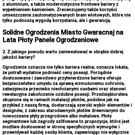
z aluminium, a także modernistyczne frontowe bariery z
wypełnieniem kamieniem. Zrecenzujemy także korzyści
umieszczenia zautomatyzowanych bram wlotowych, które nie
tylko podnoszą wygodę korzystania, ale i gwarancję.
Solidne
Ogrodzenia Miasto
Gwaracnaj na
Lata Płoty Panele Ogrodzeniowe
2. Z jakiego powodu warto zainwestować w obrębie dobrej
jakości bariery?
Ogrodzenie oznacza nie tylko bariera realna; oznacza lokata,
że potrafi wydatnie podnieść ceny posesji. Porządnie
dostosowane i zawodowo przytwierdzone bariera oferuje
bezpieczeństwo umysłu za sprawą wzmożonemu ochronie,
zabezpiecza przeciwko niechcianymi osobami oraz stanowi
rewelacyjne zakończenie ozdobne posesji. Przedsiębiorstwa
skupione się w ramach instalacji płotów, podobne jak na
przykład z naszą firmą, dostarczają szeroki wybór elementów i
designów, z zakresu starodawnych płotów drewnianymi do
nowoczesne płyty przegrodowe albo metalowe. Płoty
segmentowe lub zagrody szlifowane to propozycje, które jest
możliwe dostosować w stronę specyficznych wymogów i
przewidywań każdej osoby klienta, zapewniając nie wyłącznie