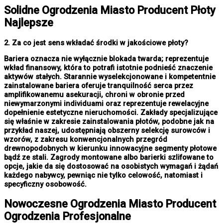
Solidne
Ogrodzenia Miasto
Producent Płoty
Najlepsze
2. Za co jest sens wkładać środki w jakościowe płoty?
Bariera oznacza nie wyłącznie blokada twarda; reprezentuje
wkład finansowy, która to potrafi istotnie podnieść znaczenie
aktywów stałych. Starannie wyselekcjonowane i kompetentnie
zainstalowane bariera oferuje tranquilność serca przez
amplifikowanemu asekuracji, chroni w obronie przed
niewymarzonymi individuami oraz reprezentuje rewelacyjne
dopełnienie estetyczne nieruchomości. Zakłady specjalizujące
się właśnie w zakresie zainstalowania płotów, podobne jak na
przykład naszej, udostępniają obszerny selekcję surowców i
wzorów, z zakresu konwencjonalnych przegród
drewnopodobnych w kierunku innowacyjne segmenty płotowe
bądź ze stali. Zagrody montowane albo barierki szlifowane to
opcje, jakie da się dostosować na osobistych wymagań i żądań
każdego nabywcy, pewniąc nie tylko celowość, natomiast i
specyficzny osobowość.
Nowoczesne
Ogrodzenia Miasto
Producent
Ogrodzenia Profesjonalne