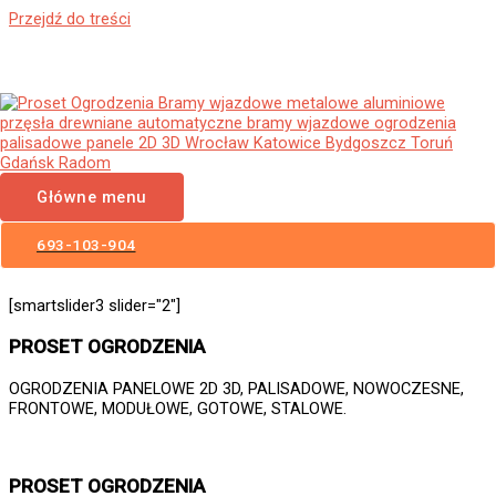
Przejdź do treści
Ogrodzenia Olszyna Bramy
Wjazdowe Furtki Płoty
Metalowe Aluminiowe
Główne menu
Nowoczesne Panelowe
Palisadowe Stalowe Frontowe
693-103-904
[smartslider3 slider="2"]
PROSET OGRODZENIA
OGRODZENIA PANELOWE 2D 3D, PALISADOWE, NOWOCZESNE,
FRONTOWE, MODUŁOWE, GOTOWE, STALOWE.
PROSET OGRODZENIA