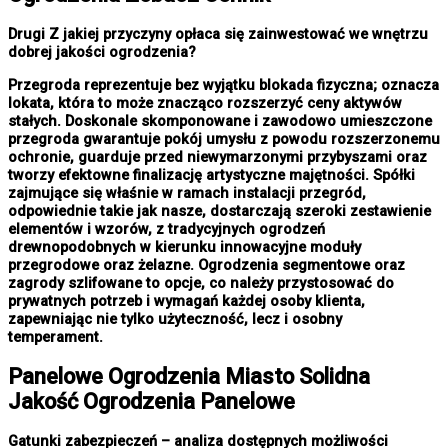
Drugi Z jakiej przyczyny opłaca się zainwestować we wnętrzu
dobrej jakości ogrodzenia?
Przegroda reprezentuje bez wyjątku blokada fizyczna; oznacza
lokata, która to może znacząco rozszerzyć ceny aktywów
stałych. Doskonale skomponowane i zawodowo umieszczone
przegroda gwarantuje pokój umysłu z powodu rozszerzonemu
ochronie, guarduje przed niewymarzonymi przybyszami oraz
tworzy efektowne finalizację artystyczne majętności. Spółki
zajmujące się właśnie w ramach instalacji przegród,
odpowiednie takie jak nasze, dostarczają szeroki zestawienie
elementów i wzorów, z tradycyjnych ogrodzeń
drewnopodobnych w kierunku innowacyjne moduły
przegrodowe oraz żelazne. Ogrodzenia segmentowe oraz
zagrody szlifowane to opcje, co należy przystosować do
prywatnych potrzeb i wymagań każdej osoby klienta,
zapewniając nie tylko użyteczność, lecz i osobny
temperament.
Panelowe
Ogrodzenia Miasto
Solidna
Jakość Ogrodzenia Panelowe
Gatunki zabezpieczeń – analiza dostępnych możliwości