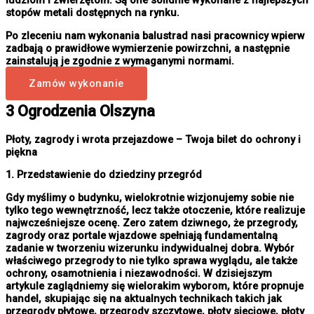
ludziom i zwierzętom. Są one solidnie wykonane z najlepszych
stopów metali dostępnych na rynku.
Po zleceniu nam wykonania balustrad nasi pracownicy wpierw
zadbają o prawidłowe wymierzenie powirzchni, a następnie
zainstalują je zgodnie z wymaganymi normami.
Zamów wykonanie
3 Ogrodzenia Olszyna
Płoty, zagrody i wrota przejazdowe – Twoja bilet do ochrony i
piękna
1. Przedstawienie do dziedziny przegród
Gdy myślimy o budynku, wielokrotnie wizjonujemy sobie nie
tylko tego wewnętrzność, lecz także otoczenie, które realizuje
najwcześniejsze ocenę. Zero zatem dziwnego, że przegrody,
zagrody oraz portale wjazdowe spełniają fundamentalną
zadanie w tworzeniu wizerunku indywidualnej dobra. Wybór
właściwego przegrody to nie tylko sprawa wyglądu, ale także
ochrony, osamotnienia i niezawodności. W dzisiejszym
artykule zaglądniemy się wielorakim wyborom, które propnuje
handel, skupiając się na aktualnych technikach takich jak
przegrody płytowe, przegrody szczytowe, płoty sieciowe, płoty