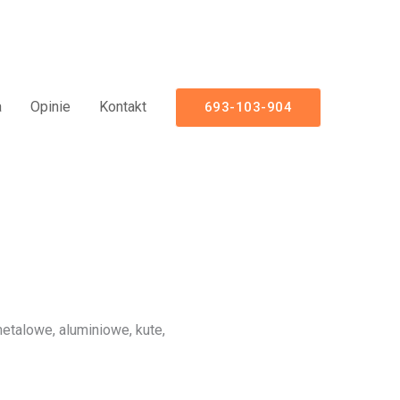
luminiowe Nowoczesne Panelowe
a
Opinie
Kontakt
693-103-904
talowe, aluminiowe, kute,