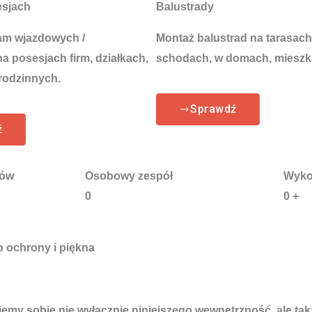
esjach
Balustrady
am wjazdowych /
Montaż balustrad na tarasach
 posesjach firm, działkach,
schodach, w domach, mieszk
rodzinnych.
Sprawdź
ź
tów
Osobowy zespół
Wyko
0
0
+
o ochrony i piękna
ujemy sobie nie wyłącznie niniejszego wewnętrzność, ale ta