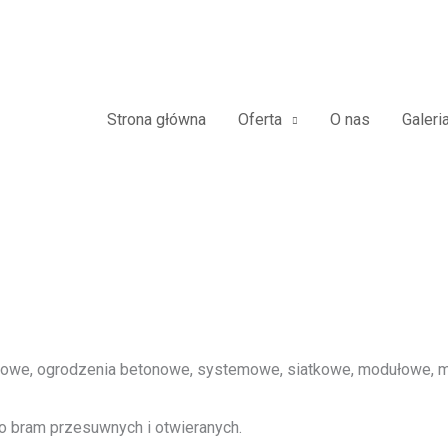
azdowe Furtki Płoty Metalowe A
Strona główna
Oferta
O nas
Galeri
we, ogrodzenia betonowe, systemowe, siatkowe, modułowe, me
o bram przesuwnych i otwieranych.