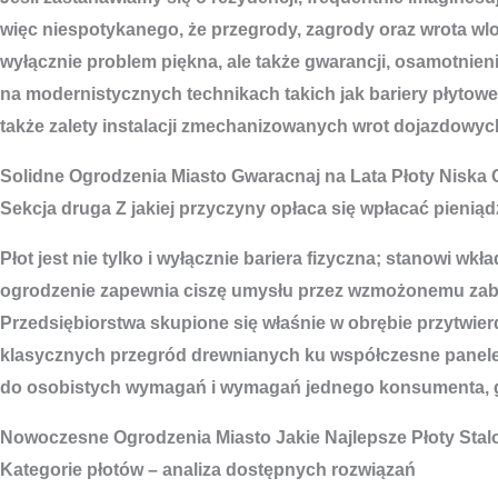
więc niespotykanego, że przegrody, zagrody oraz wrota wl
wyłącznie problem piękna, ale także gwarancji, osamotnie
na modernistycznych technikach takich jak bariery płytow
także zalety instalacji zmechanizowanych wrot dojazdowyc
Solidne
Ogrodzenia Miasto
Gwaracnaj na Lata Płoty Niska
Sekcja druga Z jakiej przyczyny opłaca się wpłacać pieni
Płot jest nie tylko i wyłącznie bariera fizyczna; stanow
ogrodzenie zapewnia ciszę umysłu przez wzmożonemu zabe
Przedsiębiorstwa skupione się właśnie w obrębie przytwier
klasycznych przegród drewnianych ku współczesne panele 
do osobistych wymagań i wymagań jednego konsumenta, gw
Nowoczesne
Ogrodzenia Miasto
Jakie Najlepsze Płoty Sta
Kategorie płotów – analiza dostępnych rozwiązań