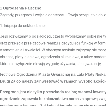
1 Ogrodzenia Pajęczno
Zagrody, przegrody i wejścia dostępne – Twoja przepustka do 
1. Inicjacja do sektora barier
Jeśli rozważamy o posiadłości, często wyobrażamy sobie nie tyl
oraz przejścia przejazdowe realizują decydującą funkcję w formo
osamotnienia i trwałości. W obecnym artykule zajrzymy się mno
obronne, płoty sieciowe, ogrodzenia aluminiowe, a także mod
które nie wyłącznie elevują wygodę używania, ale i gwarancję.
Frotnowe
Ogrodzenia Miasto
Gwaracnaj na Lata Płoty Nisk
Drugi Za co należy zainwestować w ramach wysokojakośc
Przegroda jest nie tylko przeszkoda realna; stanowi inwe
ogrodzenie zapewnia bezpieczeństwo serca za sprawą zwię
estetyczne własności. Zakłady ukierunkowane się w ramach