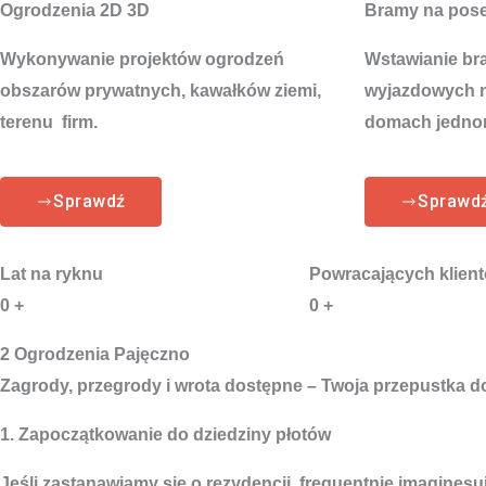
Ogrodzenia 2D 3D
Bramy na pos
Wykonywanie projektów ogrodzeń
Wstawianie br
obszarów prywatnych, kawałków ziemi,
wyjazdowych na
terenu firm.
domach jedno
Sprawdź
Sprawd
Lat na ryknu
Powracających klien
0
+
0
+
2 Ogrodzenia Pajęczno
Zagrody, przegrody i wrota dostępne – Twoja przepustka d
1. Zapoczątkowanie do dziedziny płotów
Jeśli zastanawiamy się o rezydencji, frequentnie imagines