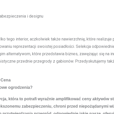
zabezpieczenia i designu
ko tego interior, aczkolwiek także nawierzchnię, które realizuj
waniu reprezentacji swoistej posiadłości. Selekcja odpowiednieg
gim alternatywom, które przedstawia biznes, zawężając się na i
ernistyczne przednie przegrody z gabionów. Przedyskutujemy t
a Cena
iowe ogrodzenia?
stycja, która to potrafi wyraźnie amplifikować ceny aktyw
kszonemu zabezpieczeniu, chroni przed niepożądanymi wiz
 przytwierdzania przegród, odpowiednie jakie nasze, ofer