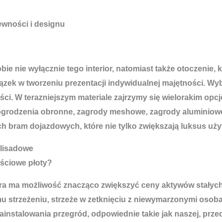
ewności i designu
e nie wyłącznie tego interior, natomiast także otoczenie, 
ązek w tworzeniu prezentacji indywidualnej majętności. Wyb
ci. W terazniejszym materiale zajrzymy się wielorakim opcj
ogrodzenia obronne, zagrody meshowe, zagrody aluminiowe,
h bram dojazdowych, które nie tylko zwiększają luksus użyt
lisadowe
ościowe płoty?
 która ma możliwość znacząco zwiększyć ceny aktywów sta
 strzeżeniu, strzeże w zetknięciu z niewymarzonymi osobam
zainstalowania przegród, odpowiednie takie jak naszej, p