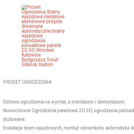
Przejdź
do
treści
Ogrodzenia Pajęczno Bramy Wj
Palisadowe Stalowe Frontowe
[smartslider3 slider="2"]
PROSET OGRODZENIA
Gotowe ogrodzenia na wymiar, z montażem i demontażem.
Nowoczesne Ogrodzenia panelowe 2D 3D, ogrodzenia palisado
śrutowane.
Instalacje bram wjazdowych, montaż siłowników, automatyka d