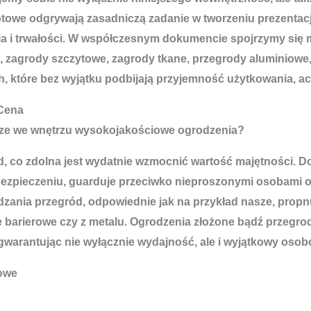
otowe odgrywają zasadniczą zadanie w tworzeniu prezentacj
nia i trwałości. W współczesnym dokumencie spojrzymy się
e, zagrody szczytowe, zagrody tkane, przegrody aluminiowe
h, które bez wyjątku podbijają przyjemność użytkowania, a
 Cena
ądze we wnętrzu wysokojakościowe ogrodzenia?
i wkład, co zdolna jest wydatnie wzmocnić wartość majętno
zpieczeniu, guarduje przeciwko nieproszonymi osobami or
dzania przegród, odpowiednie jak na przykład nasze, propn
barierowe czy z metalu. Ogrodzenia złożone bądź przegrod
arantując nie wyłącznie wydajność, ale i wyjątkowy oso
lowe