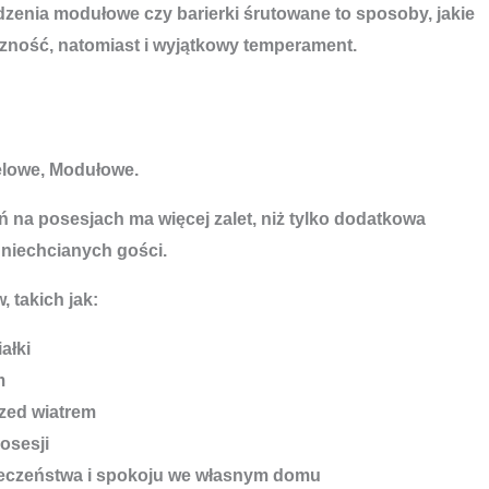
enia modułowe czy barierki śrutowane to sposoby, jakie
czność, natomiast i wyjątkowy temperament.
elowe, Modułowe.
 na posesjach ma więcej zalet, niż tylko dodatkowa
 niechcianych gości.
, takich jak:
ałki
m
zed wiatrem
osesji
ieczeństwa i spokoju we własnym domu