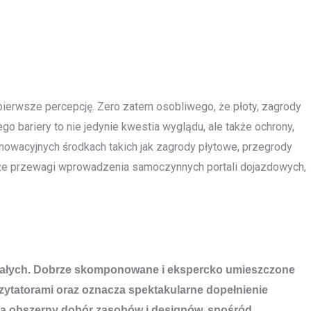
e pierwsze percepcję. Zero zatem osobliwego, że płoty, zagrody
o bariery to nie jedynie kwestia wyglądu, ale także ochrony,
nnowacyjnych środkach takich jak zagrody płytowe, przegrody
akże przewagi wprowadzenia samoczynnych portali dojazdowych,
ów stałych. Dobrze skomponowane i ekspercko umieszczone
ytatorami oraz oznacza spektakularne dopełnienie
ują obszerny dobór zasobów i designów, spośród