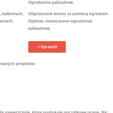
Ogrodzenia palisadowe
, balkonach,
Odgradzanie terenu za pomocą ogrodzeń.
aniach.
Stylowe, nowoczesne ogrodzenia
palisadowe.
Sprawdź
nanych projektów
kże nawierzchnię, które produkuje początkowe ocenę. Nic