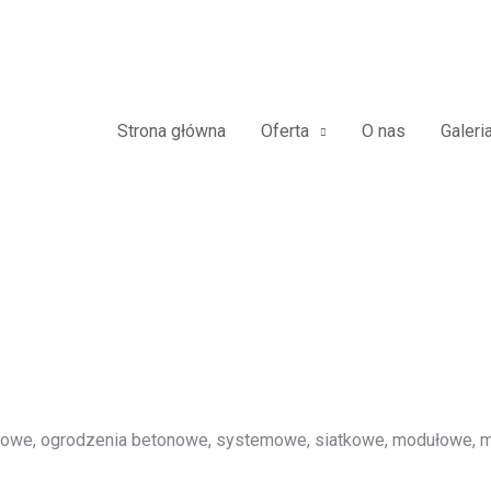
Sandomierski Płoty Panelowe 3D
Strona główna
Oferta
O nas
Galeri
we, ogrodzenia betonowe, systemowe, siatkowe, modułowe, me