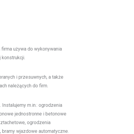
a firma używa do wykonywania
konstrukcji.
ranych i przesuwnych, a także
ch należących do firm.
 Instalujemy m.in.: ogrodzenia
tonowe jednostronne i betonowe
 sztachetowe, ogrodzenia
we, bramy wjazdowe automatyczne.