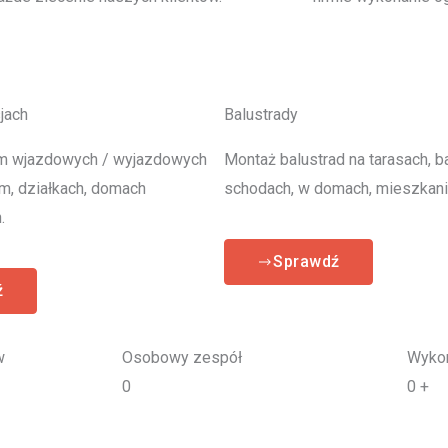
jach
Balustrady
m wjazdowych / wyjazdowych
Montaż balustrad na tarasach, b
rm, działkach, domach
schodach, w domach, mieszkani
.
Sprawdź
ź
w
Osobowy zespół
Wykon
0
0
+