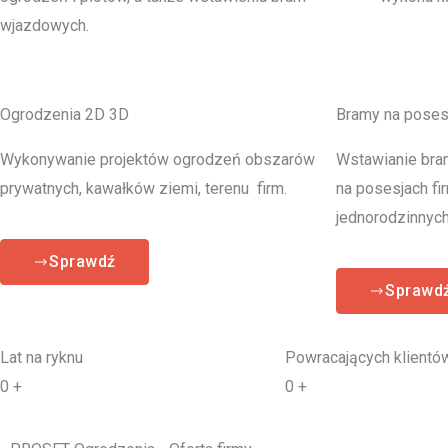
wjazdowych.
Ogrodzenia 2D 3D
Bramy na poses
Wykonywanie projektów ogrodzeń obszarów
Wstawianie bra
prywatnych, kawałków ziemi, terenu firm.
na posesjach fi
jednorodzinnych
Sprawdź
Sprawd
Lat na ryknu
Powracających klientó
0
+
0
+