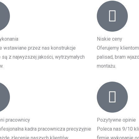
ykonania
Niskie ceny
e wstawiane przez nas konstrukcje
Oferujemy klientom
są z najwyższej jakości, wytrzymałych
palisad, bram wjazd
w.
montażu.
ni pracownicy
Pozytywne opinie
fesjonalna kadra pracownicza precyzyjnie
Poleca nas 9/10 kl
żde zlecenie naszych klientów.
firmie wykonanie og