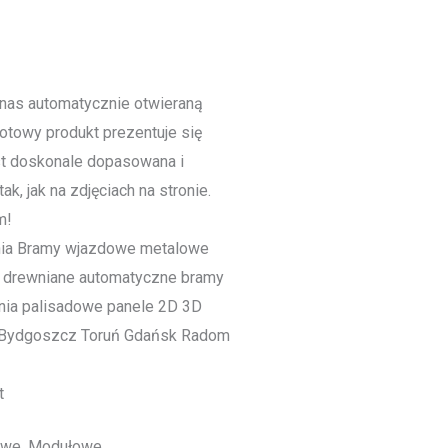
nas automatycznie otwieraną
towy produkt prezentuje się
st doskonale dopasowana i
ak, jak na zdjęciach na stronie.
m!
t
owe, Modułowe.