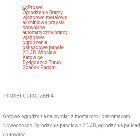
Przejdź
do
treści
Ogrodzenia Panelowe Baranów 
[smartslider3 slider="2"]
PROSET OGRODZENIA
Gotowe ogrodzenia na wymiar, z montażem i demontażem.
Nowoczesne Ogrodzenia panelowe 2D 3D, ogrodzenia palisado
śrutowane.