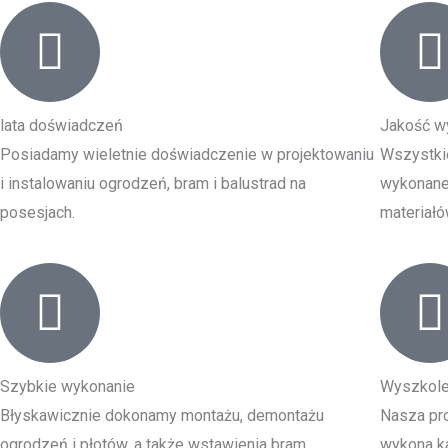
lata doświadczeń
Jakość w
Posiadamy wieletnie doświadczenie w projektowaniu
Wszystki
i instalowaniu ogrodzeń, bram i balustrad na
wykonane 
posesjach.
materiałó
Szybkie wykonanie
Wyszkole
Błyskawicznie dokonamy montażu, demontażu
Nasza pro
ogrodzeń i płotów, a także wstawienia bram
wykona ka