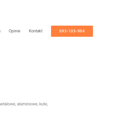
 2D Panele Ogrodzeniowe
a
Opinie
Kontakt
693-103-904
talowe, aluminiowe, kute,