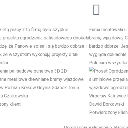
letą pracy z tą firmą było szybkie
Firma montowała u 
e projektu ogrodzenia palisadowego dookoła
bramę wjazdową. Go
zę, że Panowie spisali się bardzo dobrze i
bardzo dobrze. Je
to, że wszystkim wykonują projekty o tak
wygląda dokładnie t
ości.
Polecam wszystki
ra Czajkowska
ony klient
Dawid Borkowski
Potwierdzony klien
Ogrodzenia Palisadowe, Panel