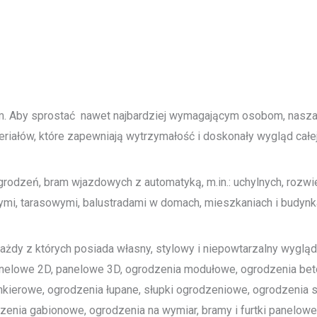
tem. Aby sprostać nawet najbardziej wymagającym osobom, nasz
riałów, które zapewniają wytrzymałość i doskonały wygląd całej 
dzeń, bram wjazdowych z automatyką, m.in.: uchylnych, rozwie
i, tarasowymi, balustradami w domach, mieszkaniach i budynka
każdy z których posiada własny, stylowy i niepowtarzalny wygląd.
anelowe 2D, panelowe 3D, ogrodzenia modułowe, ogrodzenia be
inkierowe, ogrodzenia łupane, słupki ogrodzeniowe, ogrodzenia
zenia gabionowe, ogrodzenia na wymiar, bramy i furtki panelo