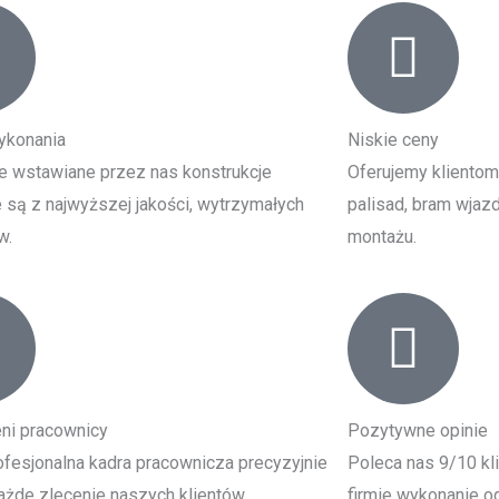
ykonania
Niskie ceny
e wstawiane przez nas konstrukcje
Oferujemy klientom
są z najwyższej jakości, wytrzymałych
palisad, bram wjazd
w.
montażu.
ni pracownicy
Pozytywne opinie
fesjonalna kadra pracownicza precyzyjnie
Poleca nas 9/10 kl
żde zlecenie naszych klientów.
firmie wykonanie og