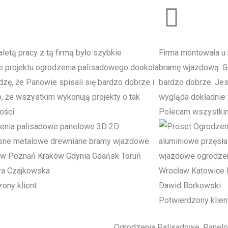
letą pracy z tą firmą było szybkie
Firma montowała u 
e projektu ogrodzenia palisadowego dookoła
bramę wjazdową. Go
zę, że Panowie spisali się bardzo dobrze i
bardzo dobrze. Je
to, że wszystkim wykonują projekty o tak
wygląda dokładnie t
ości.
Polecam wszystki
ra Czajkowska
ony klient
Dawid Borkowski
Potwierdzony klien
Ogrodzenia Palisadowe, Panel