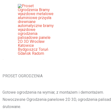
Przejdź
do
treści
Ogrodzenia Panelowe Bochnia 
[smartslider3 slider="2"]
PROSET OGRODZENIA
Gotowe ogrodzenia na wymiar, z montażem i demontażem.
Nowoczesne Ogrodzenia panelowe 2D 3D, ogrodzenia palisado
śrutowane.