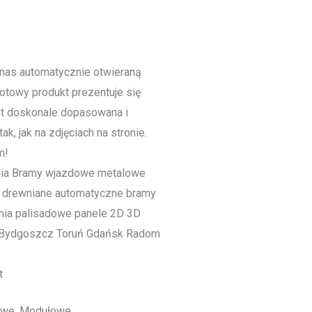
nas automatycznie otwieraną
towy produkt prezentuje się
st doskonale dopasowana i
ak, jak na zdjęciach na stronie.
m!
t
owe, Modułowe.