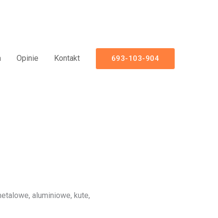
odzeniowe
a
Opinie
Kontakt
693-103-904
talowe, aluminiowe, kute,