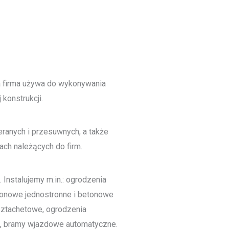
a firma używa do wykonywania
konstrukcji.
ranych i przesuwnych, a także
ch należących do firm.
 Instalujemy m.in.: ogrodzenia
tonowe jednostronne i betonowe
 sztachetowe, ogrodzenia
we, bramy wjazdowe automatyczne.