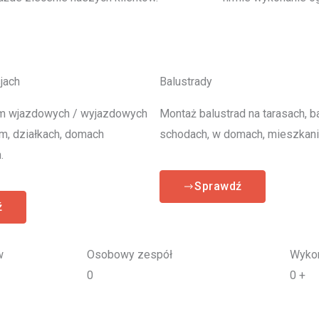
jach
Balustrady
m wjazdowych / wyjazdowych
Montaż balustrad na tarasach, b
rm, działkach, domach
schodach, w domach, mieszkani
.
Sprawdź
ź
w
Osobowy zespół
Wykon
0
0
+