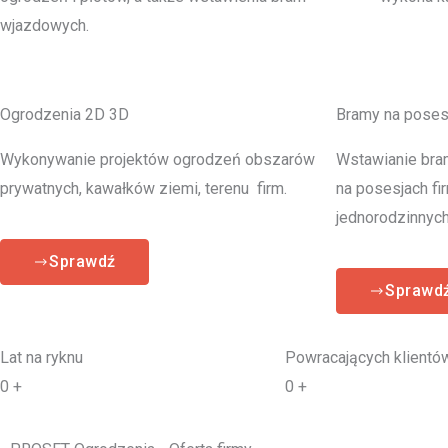
wjazdowych.
Ogrodzenia 2D 3D
Bramy na poses
Wykonywanie projektów ogrodzeń obszarów
Wstawianie bra
prywatnych, kawałków ziemi, terenu firm.
na posesjach fi
jednorodzinnych
Sprawdź
Sprawd
Lat na ryknu
Powracających klientó
0
+
0
+