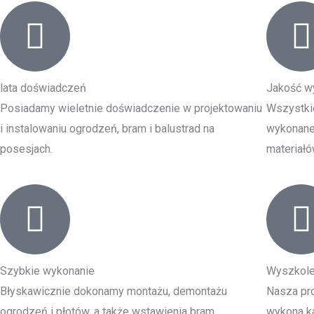
lata doświadczeń
Jakość w
Posiadamy wieletnie doświadczenie w projektowaniu
Wszystki
i instalowaniu ogrodzeń, bram i balustrad na
wykonane 
posesjach.
materiałó
Szybkie wykonanie
Wyszkole
Błyskawicznie dokonamy montażu, demontażu
Nasza pro
ogrodzeń i płotów, a także wstawienia bram
wykona ka