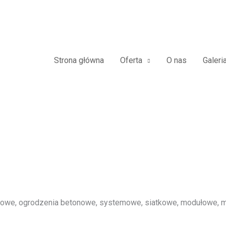
Płoty Panelowe 3D 2D Panele Ogr
Strona główna
Oferta
O nas
Galeri
we, ogrodzenia betonowe, systemowe, siatkowe, modułowe, me