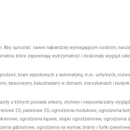
tem. Aby sprostać nawet najbardziej wymagającym osobom, nasz
riałów, które zapewniają wytrzymałość i doskonały wygląd całej 
dzeń, bram wjazdowych z automatyką, m.in.: uchylnych, rozwie
i, tarasowymi, balustradami w domach, mieszkaniach i budynka
każdy z których posiada własny, stylowy i niepowtarzalny wygląd.
anelowe 2D, panelowe 3D, ogrodzenia modułowe, ogrodzenia be
inkierowe, ogrodzenia łupane, słupki ogrodzeniowe, ogrodzenia
zenia gabionowe, ogrodzenia na wymiar, bramy i furtki panelo