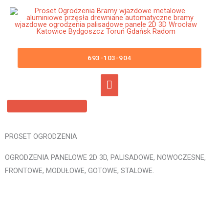
Przejdź
Główne
do
menu
treści
Ogrodzenia Panelowe Brok Płoty
Panelowe 3D 2D Panele
693-103-904
Ogrodzeniowe
PROSET OGRODZENIA
OGRODZENIA PANELOWE 2D 3D, PALISADOWE, NOWOCZESNE,
FRONTOWE, MODUŁOWE, GOTOWE, STALOWE.