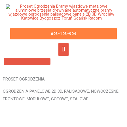
Przejdź
Główne
do
menu
treści
Ogrodzenia Panelowe Brusy Płoty
Panelowe 3D 2D Panele
693-103-904
Ogrodzeniowe
PROSET OGRODZENIA
OGRODZENIA PANELOWE 2D 3D, PALISADOWE, NOWOCZESNE,
FRONTOWE, MODUŁOWE, GOTOWE, STALOWE.