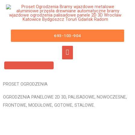
Przejdź
Główne
do
menu
treści
Ogrodzenia Panelowe Chojna
Płoty Panelowe 3D 2D Panele
693-103-904
Ogrodzeniowe
PROSET OGRODZENIA
OGRODZENIA PANELOWE 2D 3D, PALISADOWE, NOWOCZESNE,
FRONTOWE, MODUŁOWE, GOTOWE, STALOWE.