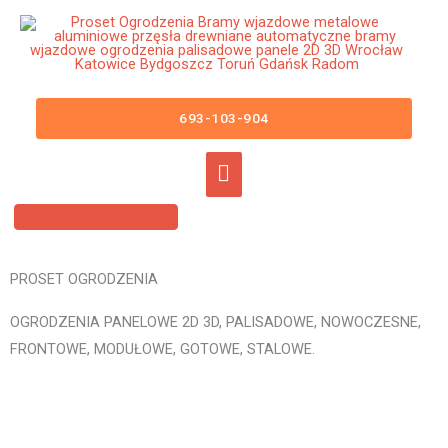
Przejdź
Główne
do
menu
treści
Ogrodzenia Panelowe Dobrodzień
Płoty Panelowe 3D 2D Panele
693-103-904
Ogrodzeniowe
PROSET OGRODZENIA
OGRODZENIA PANELOWE 2D 3D, PALISADOWE, NOWOCZESNE,
FRONTOWE, MODUŁOWE, GOTOWE, STALOWE.