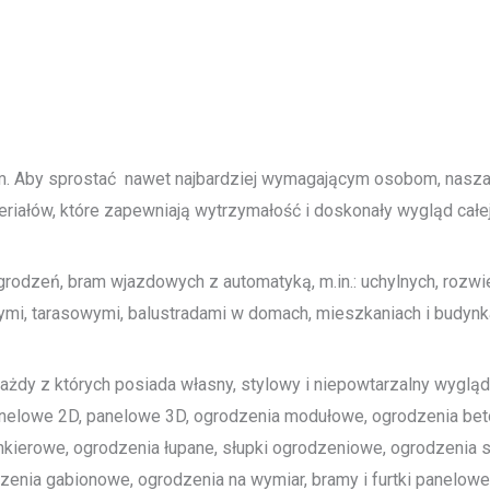
tem. Aby sprostać nawet najbardziej wymagającym osobom, nasz
riałów, które zapewniają wytrzymałość i doskonały wygląd całej 
dzeń, bram wjazdowych z automatyką, m.in.: uchylnych, rozwie
i, tarasowymi, balustradami w domach, mieszkaniach i budynka
każdy z których posiada własny, stylowy i niepowtarzalny wygląd.
anelowe 2D, panelowe 3D, ogrodzenia modułowe, ogrodzenia be
inkierowe, ogrodzenia łupane, słupki ogrodzeniowe, ogrodzenia
zenia gabionowe, ogrodzenia na wymiar, bramy i furtki panelo