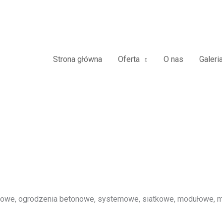
o Płoty Panelowe 3D 2D Panele 
Strona główna
Oferta
O nas
Galeri
we, ogrodzenia betonowe, systemowe, siatkowe, modułowe, me