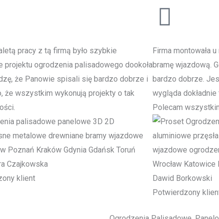
letą pracy z tą firmą było szybkie
Firma montowała u 
e projektu ogrodzenia palisadowego dookoła
bramę wjazdową. Go
zę, że Panowie spisali się bardzo dobrze i
bardzo dobrze. Je
to, że wszystkim wykonują projekty o tak
wygląda dokładnie t
ości.
Polecam wszystki
ra Czajkowska
ony klient
Dawid Borkowski
Potwierdzony klien
Ogrodzenia Palisadowe, Panel