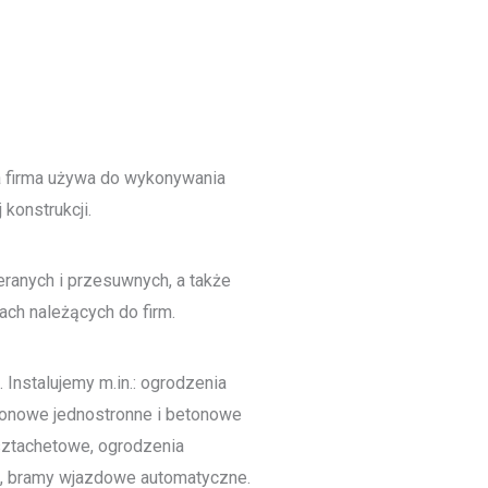
a firma używa do wykonywania
konstrukcji.
ranych i przesuwnych, a także
ch należących do firm.
 Instalujemy m.in.: ogrodzenia
tonowe jednostronne i betonowe
 sztachetowe, ogrodzenia
we, bramy wjazdowe automatyczne.