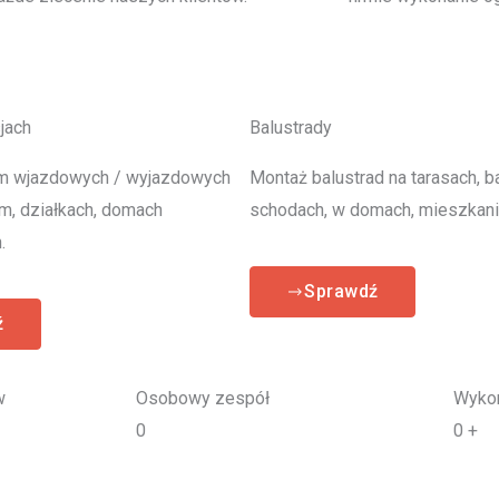
jach
Balustrady
m wjazdowych / wyjazdowych
Montaż balustrad na tarasach, b
rm, działkach, domach
schodach, w domach, mieszkani
.
Sprawdź
ź
w
Osobowy zespół
Wykon
0
0
+