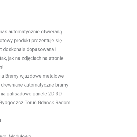
nas automatycznie otwieraną
towy produkt prezentuje się
st doskonale dopasowana i
ak, jak na zdjęciach na stronie.
m!
t
owe, Modułowe.