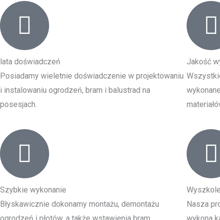
lata doświadczeń
Jakość w
Posiadamy wieletnie doświadczenie w projektowaniu
Wszystki
i instalowaniu ogrodzeń, bram i balustrad na
wykonane 
posesjach.
materiałó
Szybkie wykonanie
Wyszkole
Błyskawicznie dokonamy montażu, demontażu
Nasza pro
ogrodzeń i płotów, a także wstawienia bram
wykona ka