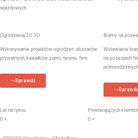
wjazdowych.
Ogrodzenia 2D 3D
Bramy na poses
Wykonywanie projektów ogrodzeń obszarów
Wstawianie bra
prywatnych, kawałków ziemi, terenu firm.
na posesjach fi
jednorodzinnych
Sprawdź
Sprawd
Lat na ryknu
Powracających klientó
0
+
0
+