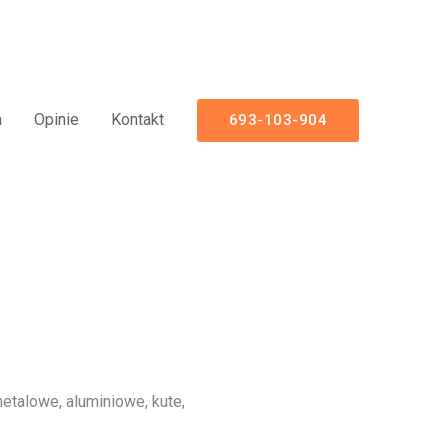
Ogrodzeniowe
a
Opinie
Kontakt
693-103-904
talowe, aluminiowe, kute,