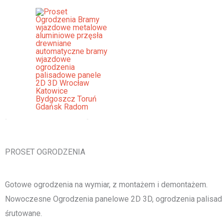
Przejdź
do
treści
Ogrodzenia Panelowe Gniewkow
[smartslider3 slider="2"]
PROSET OGRODZENIA
Gotowe ogrodzenia na wymiar, z montażem i demontażem.
Nowoczesne Ogrodzenia panelowe 2D 3D, ogrodzenia palisado
śrutowane.