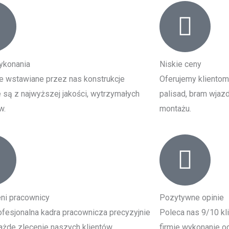
ykonania
Niskie ceny
e wstawiane przez nas konstrukcje
Oferujemy klientom
są z najwyższej jakości, wytrzymałych
palisad, bram wjazd
w.
montażu.
ni pracownicy
Pozytywne opinie
fesjonalna kadra pracownicza precyzyjnie
Poleca nas 9/10 kl
żde zlecenie naszych klientów.
firmie wykonanie og