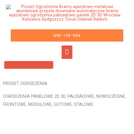
Przejdź
Główne
do
menu
treści
Ogrodzenia Panelowe Jedlicze
Płoty Panelowe 3D 2D Panele
693-103-904
Ogrodzeniowe
PROSET OGRODZENIA
OGRODZENIA PANELOWE 2D 3D, PALISADOWE, NOWOCZESNE,
FRONTOWE, MODUŁOWE, GOTOWE, STALOWE.