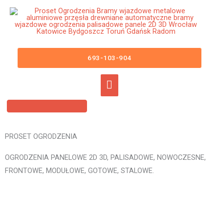
Przejdź
Główne
do
menu
treści
Ogrodzenia Panelowe Lipno Płoty
Panelowe 3D 2D Panele
693-103-904
Ogrodzeniowe
PROSET OGRODZENIA
OGRODZENIA PANELOWE 2D 3D, PALISADOWE, NOWOCZESNE,
FRONTOWE, MODUŁOWE, GOTOWE, STALOWE.