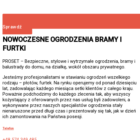
Sprawdź
NOWOCZESNE OGRODZENIA BRAMY I
FURTKI
PROSET – Bezpieczne, stylowe i wytrzymałe ogrodzenia, bramy i
balustrady do domu, na działkę, wokół obszaru prywatnego.
Jesteśmy profesjonalistami w stawianiu ogrodzeń wszelkiego
rodzaju – płotów, furtek. Na rynku operujemy od ponad dziesięciu
lat, zadowalając każdego miesiąca setki klientów z całego kraju.
Poważnie podchodzimy do każdego zlecenia tak, aby wszyscy
kożystający z oferowanych przez nas usług byli zadowoleni, a
wykonywane przez naszych specjalistów ogrodzenia stały
nienaruszone przed długi czas i prezentowały się tak, jak w dzień
ich zamontowania na Państwa posesji.
Telefon
+48 574 349 485