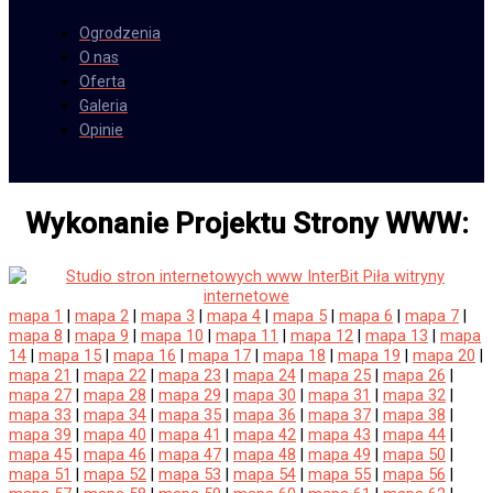
Ogrodzenia
O nas
Oferta
Galeria
Opinie
Wykonanie Projektu Strony WWW:
mapa 1
|
mapa 2
|
mapa 3
|
mapa 4
|
mapa 5
|
mapa 6
|
mapa 7
|
mapa 8
|
mapa 9
|
mapa 10
|
mapa 11
|
mapa 12
|
mapa 13
|
mapa
14
|
mapa 15
|
mapa 16
|
mapa 17
|
mapa 18
|
mapa 19
|
mapa 20
|
mapa 21
|
mapa 22
|
mapa 23
|
mapa 24
|
mapa 25
|
mapa 26
|
mapa 27
|
mapa 28
|
mapa 29
|
mapa 30
|
mapa 31
|
mapa 32
|
mapa 33
|
mapa 34
|
mapa 35
|
mapa 36
|
mapa 37
|
mapa 38
|
mapa 39
|
mapa 40
|
mapa 41
|
mapa 42
|
mapa 43
|
mapa 44
|
mapa 45
|
mapa 46
|
mapa 47
|
mapa 48
|
mapa 49
|
mapa 50
|
mapa 51
|
mapa 52
|
mapa 53
|
mapa 54
|
mapa 55
|
mapa 56
|