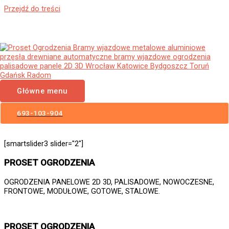
Przejdź do treści
Ogrodzenia Panelowe Pyzdry
Płoty Panelowe 3D 2D Panele
Ogrodzeniowe
Główne menu
693-103-904
[smartslider3 slider="2"]
PROSET OGRODZENIA
OGRODZENIA PANELOWE 2D 3D, PALISADOWE, NOWOCZESNE,
FRONTOWE, MODUŁOWE, GOTOWE, STALOWE.
PROSET OGRODZENIA