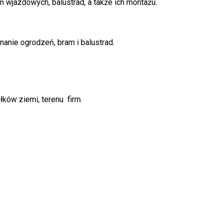
 wjazdowych, balustrad, a także ich montażu.
anie ogrodzeń, bram i balustrad.
ów ziemi, terenu firm.