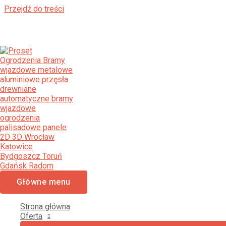
Przejdź do treści
Ogrodzenia Panelowe Rzeszów 
[smartslider3 slider="2"]
PROSET OGRODZENIA
OGRODZENIA PANELOWE 2D 3D, PALISADOWE, NOWOCZESN
Główne menu
PROSET OGRODZENIA
Strona główna
Oferta
NOWOCZESNE OGRODZENIA PANELOWE 2D 3D, OGRODZENI