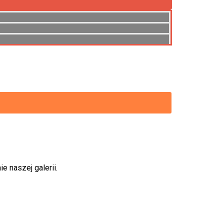
e, metalowe, aluminiowe, kute, śrutowane.
 naszej galerii.