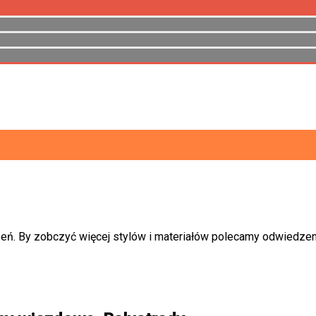
TAŻEM.
 AUTOMATYKA DO BRAM PRZESUWNYCH I OTWIERANYCH.
adowe, ogrodzenia betonowe, systemowe, siatkowe, modułow
ka do bram przesuwnych i otwieranych.
eń. By zobczyć więcej stylów i materiałów polecamy odwiedzenie