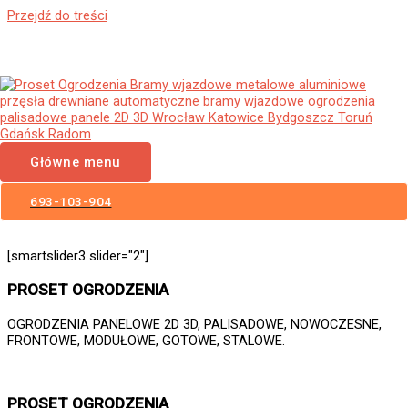
Przejdź do treści
Ogrodzenia Panelowe Sianów
Płoty Panelowe 3D 2D Panele
Ogrodzeniowe
Główne menu
693-103-904
[smartslider3 slider="2"]
PROSET OGRODZENIA
OGRODZENIA PANELOWE 2D 3D, PALISADOWE, NOWOCZESNE,
FRONTOWE, MODUŁOWE, GOTOWE, STALOWE.
PROSET OGRODZENIA