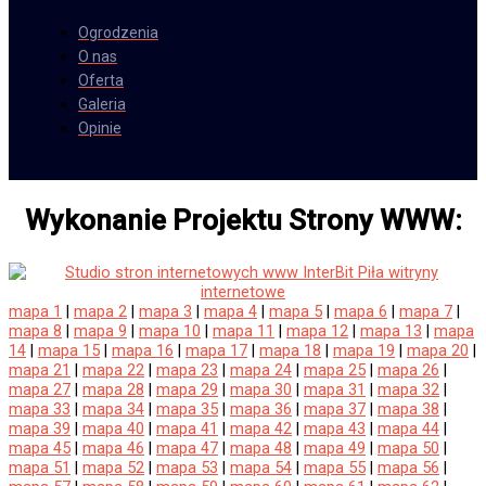
Ogrodzenia
O nas
Oferta
Galeria
Opinie
Wykonanie Projektu Strony WWW:
mapa 1
|
mapa 2
|
mapa 3
|
mapa 4
|
mapa 5
|
mapa 6
|
mapa 7
|
mapa 8
|
mapa 9
|
mapa 10
|
mapa 11
|
mapa 12
|
mapa 13
|
mapa
14
|
mapa 15
|
mapa 16
|
mapa 17
|
mapa 18
|
mapa 19
|
mapa 20
|
mapa 21
|
mapa 22
|
mapa 23
|
mapa 24
|
mapa 25
|
mapa 26
|
mapa 27
|
mapa 28
|
mapa 29
|
mapa 30
|
mapa 31
|
mapa 32
|
mapa 33
|
mapa 34
|
mapa 35
|
mapa 36
|
mapa 37
|
mapa 38
|
mapa 39
|
mapa 40
|
mapa 41
|
mapa 42
|
mapa 43
|
mapa 44
|
mapa 45
|
mapa 46
|
mapa 47
|
mapa 48
|
mapa 49
|
mapa 50
|
mapa 51
|
mapa 52
|
mapa 53
|
mapa 54
|
mapa 55
|
mapa 56
|