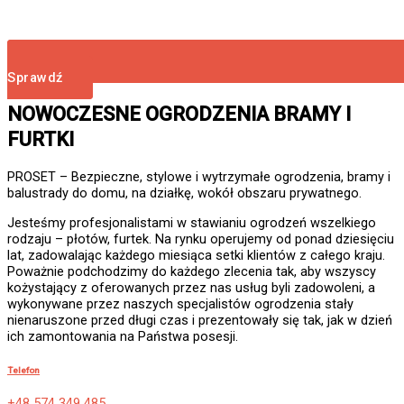
Sprawdź
NOWOCZESNE OGRODZENIA BRAMY I
FURTKI
PROSET – Bezpieczne, stylowe i wytrzymałe ogrodzenia, bramy i
balustrady do domu, na działkę, wokół obszaru prywatnego.
Jesteśmy profesjonalistami w stawianiu ogrodzeń wszelkiego
rodzaju – płotów, furtek. Na rynku operujemy od ponad dziesięciu
lat, zadowalając każdego miesiąca setki klientów z całego kraju.
Poważnie podchodzimy do każdego zlecenia tak, aby wszyscy
kożystający z oferowanych przez nas usług byli zadowoleni, a
wykonywane przez naszych specjalistów ogrodzenia stały
nienaruszone przed długi czas i prezentowały się tak, jak w dzień
ich zamontowania na Państwa posesji.
Telefon
+48 574 349 485