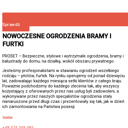
Sprawdź
NOWOCZESNE OGRODZENIA BRAMY I
FURTKI
PROSET – Bezpieczne, stylowe i wytrzymałe ogrodzenia, bramy i
balustrady do domu, na działkę, wokół obszaru prywatnego.
Jesteśmy profesjonalistami w stawianiu ogrodzeń wszelkiego
rodzaju – płotów, furtek. Na rynku operujemy od ponad dziesięciu
lat, zadowalając każdego miesiąca setki klientów z całego kraju.
Poważnie podchodzimy do każdego zlecenia tak, aby wszyscy
kożystający z oferowanych przez nas usług byli zadowoleni, a
wykonywane przez naszych specjalistów ogrodzenia stały
nienaruszone przed długi czas i prezentowały się tak, jak w dzień
ich zamontowania na Państwa posesji.
Telefon
+48 574 349 485