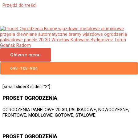
Przejdź do treści
Ogrodzenia Panelowe Ustka
Płoty Panelowe 3D 2D Panele
Ogrodzeniowe
Główne menu
693-103-904
[smartslider3 slider="2"]
PROSET OGRODZENIA
OGRODZENIA PANELOWE 2D 3D, PALISADOWE, NOWOCZESNE,
FRONTOWE, MODUŁOWE, GOTOWE, STALOWE.
PROSET OGRODZENIA