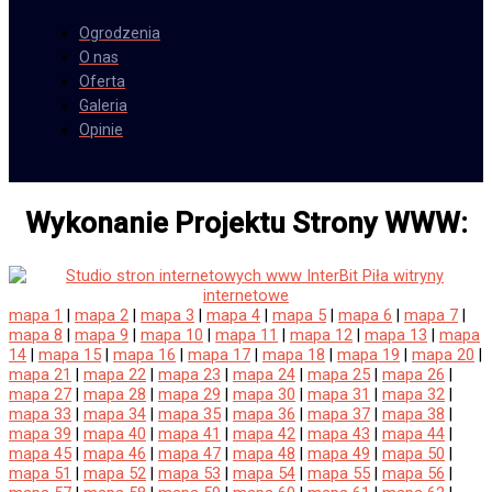
Ogrodzenia
O nas
Oferta
Galeria
Opinie
Wykonanie Projektu Strony WWW:
mapa 1
|
mapa 2
|
mapa 3
|
mapa 4
|
mapa 5
|
mapa 6
|
mapa 7
|
mapa 8
|
mapa 9
|
mapa 10
|
mapa 11
|
mapa 12
|
mapa 13
|
mapa
14
|
mapa 15
|
mapa 16
|
mapa 17
|
mapa 18
|
mapa 19
|
mapa 20
|
mapa 21
|
mapa 22
|
mapa 23
|
mapa 24
|
mapa 25
|
mapa 26
|
mapa 27
|
mapa 28
|
mapa 29
|
mapa 30
|
mapa 31
|
mapa 32
|
mapa 33
|
mapa 34
|
mapa 35
|
mapa 36
|
mapa 37
|
mapa 38
|
mapa 39
|
mapa 40
|
mapa 41
|
mapa 42
|
mapa 43
|
mapa 44
|
mapa 45
|
mapa 46
|
mapa 47
|
mapa 48
|
mapa 49
|
mapa 50
|
mapa 51
|
mapa 52
|
mapa 53
|
mapa 54
|
mapa 55
|
mapa 56
|