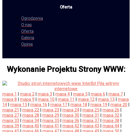
Oferta
Ogrodzenia
O nas
Oferta
Galeria
Opinie
Wykonanie Projektu Strony WWW:
mapa 1
|
mapa 2
|
mapa 3
|
mapa 4
|
mapa 5
|
mapa 6
|
mapa 7
|
mapa 8
|
mapa 9
|
mapa 10
|
mapa 11
|
mapa 12
|
mapa 13
|
mapa
14
|
mapa 15
|
mapa 16
|
mapa 17
|
mapa 18
|
mapa 19
|
mapa 20
|
mapa 21
|
mapa 22
|
mapa 23
|
mapa 24
|
mapa 25
|
mapa 26
|
mapa 27
|
mapa 28
|
mapa 29
|
mapa 30
|
mapa 31
|
mapa 32
|
mapa 33
|
mapa 34
|
mapa 35
|
mapa 36
|
mapa 37
|
mapa 38
|
mapa 39
|
mapa 40
|
mapa 41
|
mapa 42
|
mapa 43
|
mapa 44
|
mapa 45
|
mapa 46
|
mapa 47
|
mapa 48
|
mapa 49
|
mapa 50
|