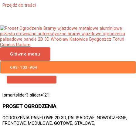
Przejdź do treści
Ogrodzenia Panelowe
Wodzisław Śląski Płoty
Panelowe 3D 2D Panele
Główne menu
Ogrodzeniowe
693-103-904
[smartslider3 slider="2"]
PROSET OGRODZENIA
OGRODZENIA PANELOWE 2D 3D, PALISADOWE, NOWOCZESNE,
FRONTOWE, MODUŁOWE, GOTOWE, STALOWE.