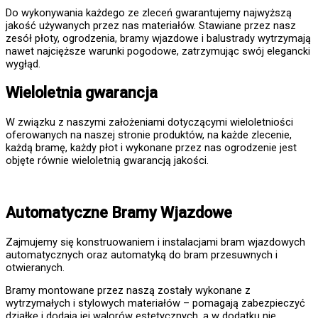
Do wykonywania każdego ze zleceń gwarantujemy najwyższą
jakość używanych przez nas materiałów. Stawiane przez nasz
zesół płoty, ogrodzenia, bramy wjazdowe i balustrady wytrzymają
nawet najcięższe warunki pogodowe, zatrzymując swój elegancki
wygłąd.
Wieloletnia gwarancja
W związku z naszymi założeniami dotyczącymi wieloletniości
oferowanych na naszej stronie produktów, na każde zlecenie,
każdą bramę, każdy płot i wykonane przez nas ogrodzenie jest
objęte równie wieloletnią gwarancją jakości.
Automatyczne Bramy Wjazdowe
Zajmujemy się konstruowaniem i instalacjami bram wjazdowych
automatycznych oraz automatyką do bram przesuwnych i
otwieranych.
Bramy montowane przez naszą zostały wykonane z
wytrzymałych i stylowych materiałów – pomagają zabezpieczyć
działkę i dodają jej walorów estetycznych, a w dodatku nie