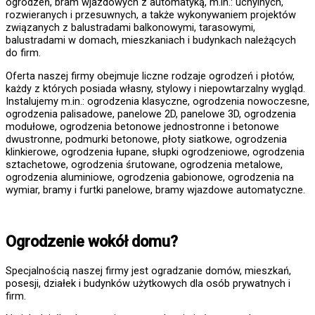
ogrodzeń, bram wjazdowych z automatyką, m.in.: uchylnych,
rozwieranych i przesuwnych, a także wykonywaniem projektów
związanych z balustradami balkonowymi, tarasowymi,
balustradami w domach, mieszkaniach i budynkach należących
do firm.
Oferta naszej firmy obejmuje liczne rodzaje ogrodzeń i płotów,
każdy z których posiada własny, stylowy i niepowtarzalny wygląd.
Instalujemy m.in.: ogrodzenia klasyczne, ogrodzenia nowoczesne,
ogrodzenia palisadowe, panelowe 2D, panelowe 3D, ogrodzenia
modułowe, ogrodzenia betonowe jednostronne i betonowe
dwustronne, podmurki betonowe, płoty siatkowe, ogrodzenia
klinkierowe, ogrodzenia łupane, słupki ogrodzeniowe, ogrodzenia
sztachetowe, ogrodzenia śrutowane, ogrodzenia metalowe,
ogrodzenia aluminiowe, ogrodzenia gabionowe, ogrodzenia na
wymiar, bramy i furtki panelowe, bramy wjazdowe automatyczne.
Ogrodzenie wokół domu?
Specjalnością naszej firmy jest ogradzanie domów, mieszkań,
posesji, działek i budynków użytkowych dla osób prywatnych i
firm.