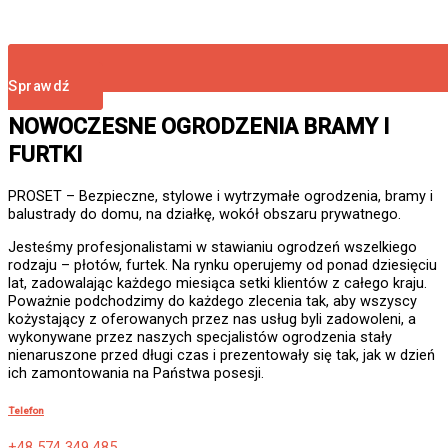
Sprawdź
NOWOCZESNE OGRODZENIA BRAMY I
FURTKI
PROSET – Bezpieczne, stylowe i wytrzymałe ogrodzenia, bramy i
balustrady do domu, na działkę, wokół obszaru prywatnego.
Jesteśmy profesjonalistami w stawianiu ogrodzeń wszelkiego
rodzaju – płotów, furtek. Na rynku operujemy od ponad dziesięciu
lat, zadowalając każdego miesiąca setki klientów z całego kraju.
Poważnie podchodzimy do każdego zlecenia tak, aby wszyscy
kożystający z oferowanych przez nas usług byli zadowoleni, a
wykonywane przez naszych specjalistów ogrodzenia stały
nienaruszone przed długi czas i prezentowały się tak, jak w dzień
ich zamontowania na Państwa posesji.
Telefon
+48 574 349 485