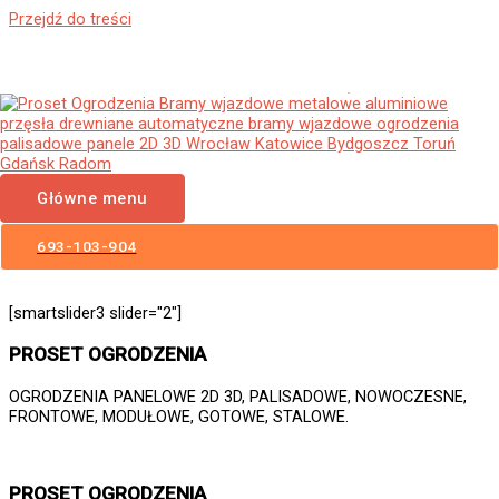
Przejdź do treści
Ogrodzenia Panelowe Żagań
Płoty Panelowe 3D 2D Panele
Ogrodzeniowe
Główne menu
693-103-904
[smartslider3 slider="2"]
PROSET OGRODZENIA
OGRODZENIA PANELOWE 2D 3D, PALISADOWE, NOWOCZESNE,
FRONTOWE, MODUŁOWE, GOTOWE, STALOWE.
PROSET OGRODZENIA