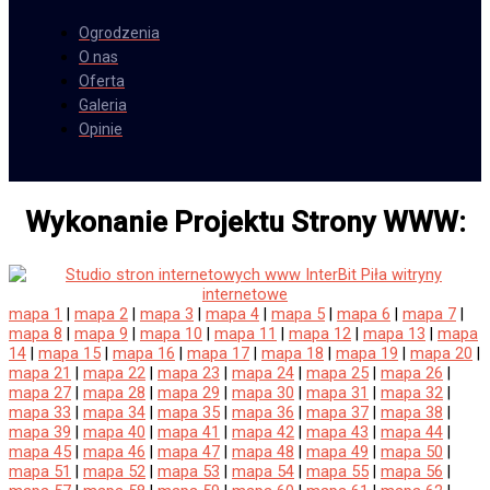
Ogrodzenia
O nas
Oferta
Galeria
Opinie
Wykonanie Projektu Strony WWW:
mapa 1
|
mapa 2
|
mapa 3
|
mapa 4
|
mapa 5
|
mapa 6
|
mapa 7
|
mapa 8
|
mapa 9
|
mapa 10
|
mapa 11
|
mapa 12
|
mapa 13
|
mapa
14
|
mapa 15
|
mapa 16
|
mapa 17
|
mapa 18
|
mapa 19
|
mapa 20
|
mapa 21
|
mapa 22
|
mapa 23
|
mapa 24
|
mapa 25
|
mapa 26
|
mapa 27
|
mapa 28
|
mapa 29
|
mapa 30
|
mapa 31
|
mapa 32
|
mapa 33
|
mapa 34
|
mapa 35
|
mapa 36
|
mapa 37
|
mapa 38
|
mapa 39
|
mapa 40
|
mapa 41
|
mapa 42
|
mapa 43
|
mapa 44
|
mapa 45
|
mapa 46
|
mapa 47
|
mapa 48
|
mapa 49
|
mapa 50
|
mapa 51
|
mapa 52
|
mapa 53
|
mapa 54
|
mapa 55
|
mapa 56
|