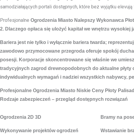
samodziałających portali dostępnych, które bez wyjątku elevują
Profesjonalne
Ogrodzenia Miasto
Nalepszy Wykonawca Płoty
2. Dlaczego opłaca się ulożyć kapitał we wnętrzu wysokiej 
Bariera jest nie tylko i wyłącznie bariera twarda; reprez
zawodowo przymocowane przegroda oferuje spokój ducha p
posesji. Korporacje skoncentrowane się właśnie we umies
tradycyjnych zagrod drewnopodobnych do aktualne płyty 
indywidualnych wymagań i nadziei wszystkich nabywcy, pew
Profesjonalne
Ogrodzenia Miasto
Niskie Ceny Płoty Palis
Rodzaje zabezpieczeń – przegląd dostępnych rozwiązań
Ogrodzenia 2D 3D
Bramy na pos
Wykonywanie projektów ogrodzeń
Wstawianie br