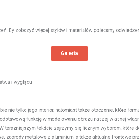
eń. By zobczyć więcej stylów i materiałów polecamy odwiedzeni
Galeria
ństwa i wyglądu
bie nie tylko jego interior, natomiast także otoczenie, które f
odstawową funkcję w modelowaniu obrazu naszej własnej własno
 W terazniejszym tekście zajrzymy się licznym wyborom, które do
we, zagrody metalowe z aluminium, a także aktualne frontowe p