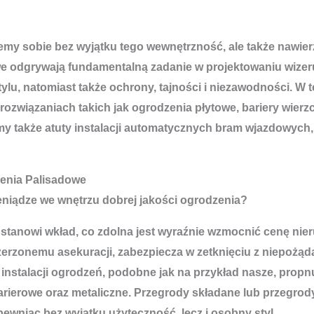
y sobie bez wyjątku tego wewnętrzność, ale także nawierz
towe odgrywają fundamentalną zadanie w projektowaniu wize
ylu, natomiast także ochrony, tajności i niezawodności. W 
ozwiązaniach takich jak ogrodzenia płytowe, bariery wierzc
 także atuty instalacji automatycznych bram wjazdowych, k
enia Palisadowe
eniądze we wnętrzu dobrej jakości ogrodzenia?
na; stanowi wkład, co zdolna jest wyraźnie wzmocnić cenę n
zerzonemu asekuracji, zabezpiecza w zetknięciu z niepożą
instalacji ogrodzeń, podobne jak na przykład nasze, prop
ierowe oraz metaliczne. Przegrody składane lub przegrody
niąc bez wyjątku użyteczność, lecz i osobny styl.