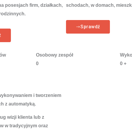
 posesjach firm, działkach,
schodach, w domach, mieszk
rodzinnych.
Sprawdź
ź
tów
Osobowy zespół
Wyko
0
0
+
 wykonywaniem i tworzeniem
h z automatyką.
 wizji klienta lub z
w w tradycyjnym oraz