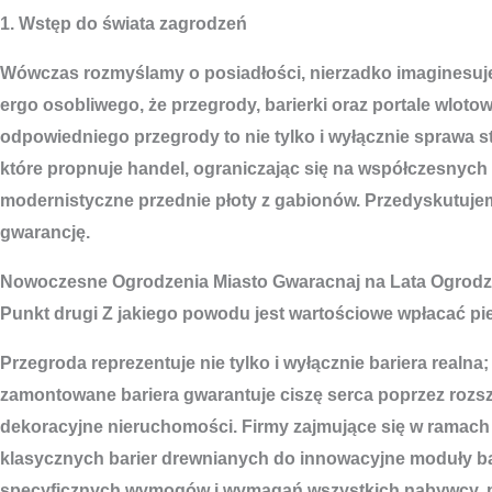
1. Wstęp do świata zagrodzeń
Wówczas rozmyślamy o posiadłości, nierzadko imaginesujem
ergo osobliwego, że przegrody, barierki oraz portale wlo
odpowiedniego przegrody to nie tylko i wyłącznie sprawa st
które propnuje handel, ograniczając się na współczesnych r
modernistyczne przednie płoty z gabionów. Przedyskutujemy
gwarancję.
Nowoczesne
Ogrodzenia Miasto
Gwaracnaj na Lata Ogrodz
Punkt drugi Z jakiego powodu jest wartościowe wpłacać pi
Przegroda reprezentuje nie tylko i wyłącznie bariera real
zamontowane bariera gwarantuje ciszę serca poprzez rozs
dekoracyjne nieruchomości. Firmy zajmujące się w ramach 
klasycznych barier drewnianych do innowacyjne moduły bar
specyficznych wymogów i wymagań wszystkich nabywcy, pew