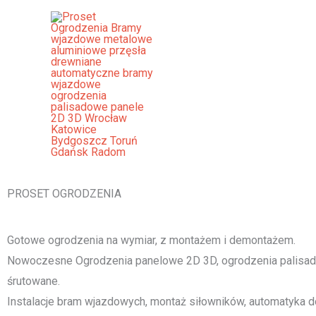
Przejdź
do
treści
Ogrodzenia Płońsk Bramy Wjaz
Palisadowe Stalowe Frontowe
[smartslider3 slider="2"]
PROSET OGRODZENIA
Gotowe ogrodzenia na wymiar, z montażem i demontażem.
Nowoczesne Ogrodzenia panelowe 2D 3D, ogrodzenia palisado
śrutowane.
Instalacje bram wjazdowych, montaż siłowników, automatyka d