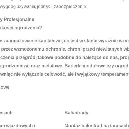
 wygodę używania, jednak i zabezpieczenie.
 Profesjonalne
jakości ogrodzenia?
entuje zaangażowanie kapitałowe, co jest w stanie wyraźnie
rzez wzmożonemu ochronie, chroni przed niewitanych wizy
zczenia przegród, takowe podobne do należące do nas, pro
ogrodzeniowe oraz metalowe. Barierki modułowe czy ogrod
niąc nie wyłącznie celowość, ale i wyjątkowy temperament
adowe
esjach
Balustrady
am wjazdowych /
Montaż balustrad na tarasach