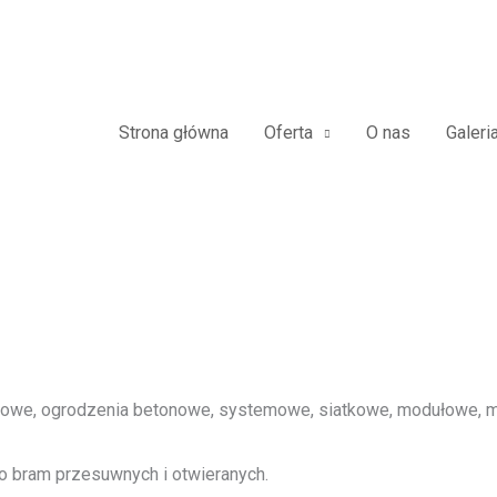
dowe Furtki Płoty Metalowe Alu
Strona główna
Oferta
O nas
Galeri
we, ogrodzenia betonowe, systemowe, siatkowe, modułowe, me
o bram przesuwnych i otwieranych.