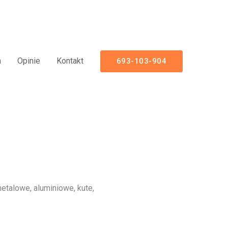
miniowe Nowoczesne Panelowe
a
Opinie
Kontakt
693-103-904
talowe, aluminiowe, kute,