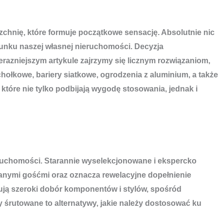
chnię, które formuje początkowe sensację. Absolutnie nic
runku naszej własnej nieruchomości. Decyzja
terazniejszym artykule zajrzymy się licznym rozwiązaniom,
hołkowe, bariery siatkowe, ogrodzenia z aluminium, a także
tóre nie tylko podbijają wygodę stosowania, jednak i
ieruchomości. Starannie wyselekcjonowane i ekspercko
danymi gośćmi oraz oznacza rewelacyjne dopełnienie
nują szeroki dobór komponentów i stylów, spośród
 śrutowane to alternatywy, jakie należy dostosować ku