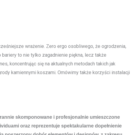
wcześniejsze wrażenie. Zero ergo osobliwego, że ogrodzenia,
riery to nie tylko zagadnienie piękna, lecz także
es, koncentrując się na aktualnych metodach takich jak
grody kamiennymi koszami. Omówimy także korzyści instalacji
. Starannie skomponowane i profesjonalnie umieszczone
viduami oraz reprezentuje spektakularne dopełnienie
nują poszerzony dobór elementów i designów, z zakresu