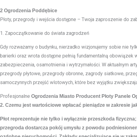
2 Ogrodzenia Poddębice
Płoty, przegrody i wejścia dostępne – Twoja zaproszenie do zab
1. Zapoczątkowanie do świata zagrodzeń
Gdy rozważamy o budynku, nierzadko wizjonujemy sobie nie tylko
barierki oraz wrota dostępne pełnią fundamentalną obowiązek w
zabezpieczenia, osamotnienia i wytrzymałości. W aktualnym arty
przegrody płytowe, przegrody obronne, zagrody siatkowe, prze
samoczynnych przejść wlotowych, które bez wyjątku zwiększają
Profesjonalne
Ogrodzenia Miasto
Producent Płoty Panele O
2. Czemu jest wartościowe wpłacać pieniądze w zakresie j
Płot reprezentuje nie tylko i wyłącznie przeszkoda fizyczna
przegroda dostarcza pokój umysłu z powodu podniesionemu 
ozdobne nieruchomości. Zakłady specjalizujące się w zakre