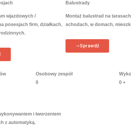
esjach
Balustrady
am wjazdowych /
Montaż balustrad na tarasach
 posesjach firm, działkach,
schodach, w domach, mieszk
rodzinnych.
Sprawdź
ź
tów
Osobowy zespół
Wyko
0
0
+
 wykonywaniem i tworzeniem
h z automatyką.