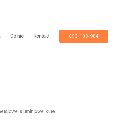
Aluminiowe Nowoczesne
a
Opinie
Kontakt
693-103-904
talowe, aluminiowe, kute,