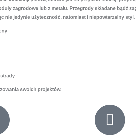
uły zagrodowe lub z metalu. Przegrody składane bądź zag
 nie jedynie użyteczność, natomiast i niepowtarzalny styl.
eny
strady
izowania swoich projektów.