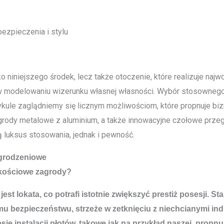
ezpieczenia i stylu
 niniejszego środek, lecz także otoczenie, które realizuje naj
 modelowaniu wizerunku własnej własności. Wybór stosownego ba
kule zaglądniemy się licznym możliwościom, które propnuje bizn
grody metalowe z aluminium, a także innowacyjne czołowe prze
 luksus stosowania, jednak i pewność.
grodzeniowe
akościowe zagrody?
; jest lokata, co potrafi istotnie zwiększyć prestiż posesji
bezpieczeństwu, strzeże w zetknięciu z niechcianymi indi
sie instalacji płotów, takowe jak na przykład naszej, prop