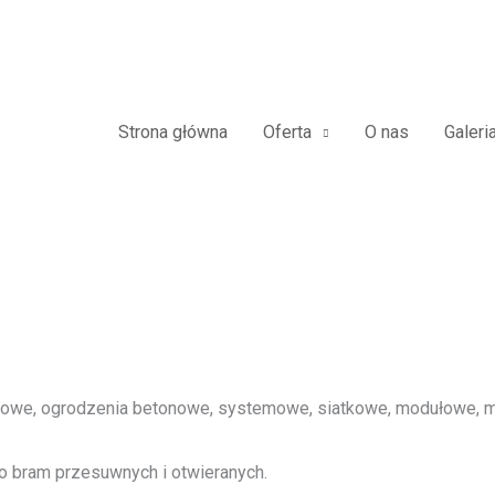
jazdowe Furtki Płoty Metalowe 
Frontowe
Strona główna
Oferta
O nas
Galeri
we, ogrodzenia betonowe, systemowe, siatkowe, modułowe, me
o bram przesuwnych i otwieranych.