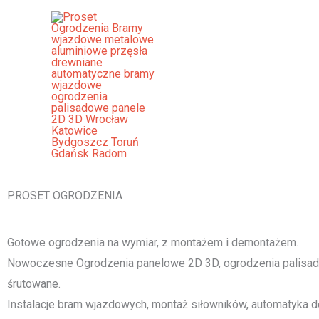
Przejdź
do
treści
Ogrodzenia Poddębice Bramy W
Panelowe Palisadowe Stalowe 
[smartslider3 slider="2"]
PROSET OGRODZENIA
Gotowe ogrodzenia na wymiar, z montażem i demontażem.
Nowoczesne Ogrodzenia panelowe 2D 3D, ogrodzenia palisado
śrutowane.
Instalacje bram wjazdowych, montaż siłowników, automatyka d