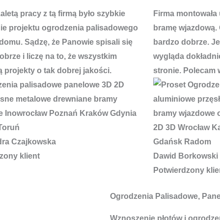
letą pracy z tą firmą było szybkie
Firma montowała 
e projektu ogrodzenia palisadowego
bramę wjazdową. 
domu. Sądzę, że Panowie spisali się
bardzo dobrze. J
brze i liczę na to, że wszystkim
wygląda dokładnie
 projekty o tak dobrej jakości.
stronie. Polecam 
dra Czajkowska
zony klient
Dawid Borkowski
Potwierdzony klie
Ogrodzenia Palisadowe, Pan
Wznoszenie płotów i ogrodzeń