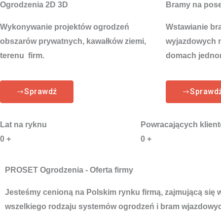
Ogrodzenia 2D 3D
Bramy na pos
Wykonywanie projektów ogrodzeń
Wstawianie br
obszarów prywatnych, kawałków ziemi,
wyjazdowych na
terenu firm.
domach jedno
Sprawdź
Sprawd
Lat na ryknu
Powracających klien
0
+
0
+
PROSET Ogrodzenia - Oferta firmy
Jesteśmy cenioną na Polskim rynku firmą, zajmującą się
wszelkiego rodzaju systemów ogrodzeń i bram wjazdowyc