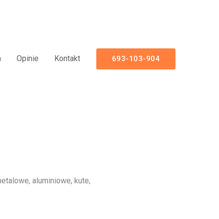
niowe Nowoczesne Panelowe
a
Opinie
Kontakt
693-103-904
talowe, aluminiowe, kute,