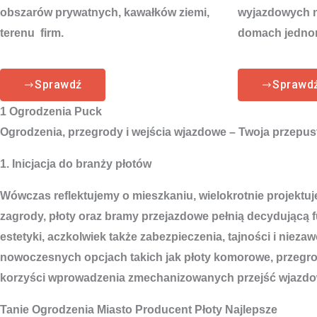
obszarów prywatnych, kawałków ziemi,
wyjazdowych na
terenu firm.
domach jedno
Sprawdź
Sprawd
1 Ogrodzenia Puck
Ogrodzenia, przegrody i wejścia wjazdowe – Twoja przepust
1. Inicjacja do branży płotów
Wówczas reflektujemy o mieszkaniu, wielokrotnie projektuj
zagrody, płoty oraz bramy przejazdowe pełnią decydującą 
estetyki, aczkolwiek także zabezpieczenia, tajności i nie
nowoczesnych opcjach takich jak płoty komorowe, przegro
korzyści wprowadzenia zmechanizowanych przejść wjazdowyc
Tanie
Ogrodzenia Miasto
Producent Płoty Najlepsze