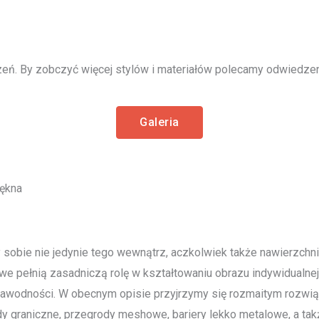
eń. By zobczyć więcej stylów i materiałów polecamy odwiedzeni
Galeria
iękna
 sobie nie jedynie tego wewnątrz, aczkolwiek także nawierzchni
we pełnią zasadniczą rolę w kształtowaniu obrazu indywidualnej
zawodności. W obecnym opisie przyjrzymy się rozmaitym rozwiąz
dy graniczne, przegrody meshowe, bariery lekko metalowe, a ta