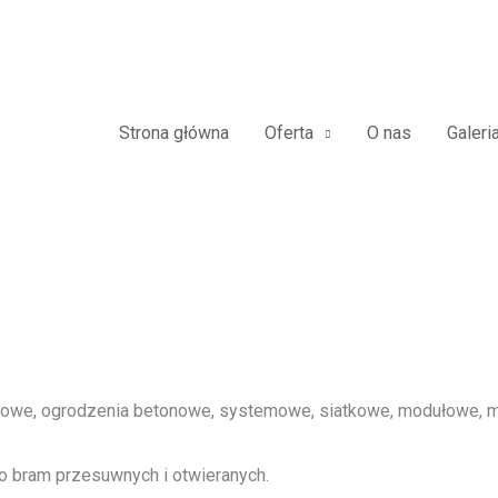
we Furtki Płoty Metalowe Alumi
Strona główna
Oferta
O nas
Galeri
we, ogrodzenia betonowe, systemowe, siatkowe, modułowe, me
o bram przesuwnych i otwieranych.