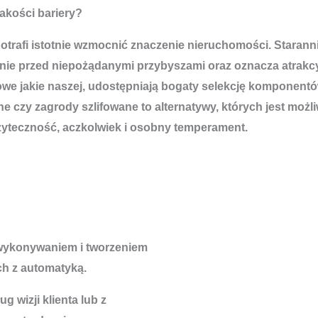
jakości bariery?
a potrafi istotnie wzmocnić znaczenie nieruchomości. Stara
onie przed niepożądanymi przybyszami oraz oznacza atrak
kowe jakie naszej, udostępniają bogaty selekcję komponentó
one czy zagrody szlifowane to alternatywy, których jest m
użyteczność, aczkolwiek i osobny temperament.
 wykonywaniem i tworzeniem
h z automatyką.
 wizji klienta lub z