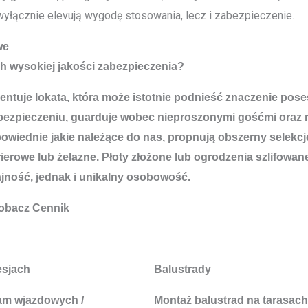
 wyłącznie elevują wygodę stosowania, lecz i zabezpieczenie.
we
ch wysokiej jakości zabezpieczenia?
zentuje lokata, która może istotnie podnieść znaczenie po
bezpieczeniu, guarduje wobec nieproszonymi gośćmi oraz 
powiednie jakie należące do nas, propnują obszerny selek
owe lub żelazne. Płoty złożone lub ogrodzenia szlifowane
jność, jednak i unikalny osobowość.
obacz Cennik
esjach
Balustrady
am wjazdowych /
Montaż balustrad na tarasach