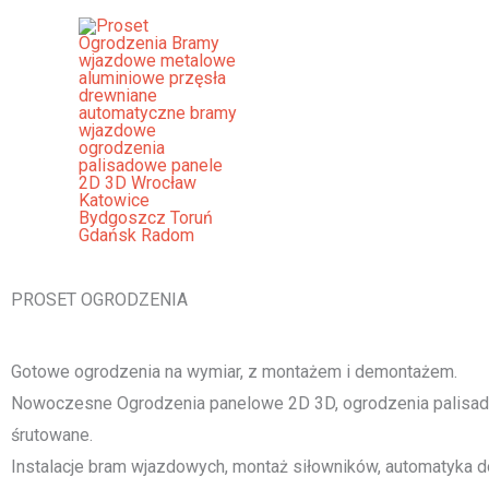
Przejdź
do
treści
Ogrodzenia Puck Bramy Wjazdo
Palisadowe Stalowe Frontowe
[smartslider3 slider="2"]
PROSET OGRODZENIA
Gotowe ogrodzenia na wymiar, z montażem i demontażem.
Nowoczesne Ogrodzenia panelowe 2D 3D, ogrodzenia palisado
śrutowane.
Instalacje bram wjazdowych, montaż siłowników, automatyka d