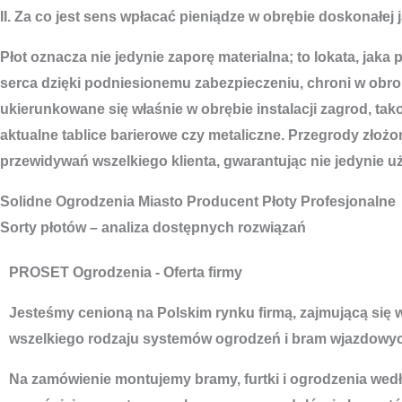
II. Za co jest sens wpłacać pieniądze w obrębie doskonałej 
Płot oznacza nie jedynie zaporę materialna; to lokata, jak
serca dzięki podniesionemu zabezpieczeniu, chroni w obr
ukierunkowane się właśnie w obrębie instalacji zagrod, ta
aktualne tablice barierowe czy metaliczne. Przegrody złoż
przewidywań wszelkiego klienta, gwarantując nie jedynie 
Solidne
Ogrodzenia Miasto
Producent Płoty Profesjonalne
Sorty płotów – analiza dostępnych rozwiązań
PROSET Ogrodzenia - Oferta firmy
Jesteśmy cenioną na Polskim rynku firmą, zajmującą się
wszelkiego rodzaju systemów ogrodzeń i bram wjazdowyc
Na zamówienie montujemy bramy, furtki i ogrodzenia według